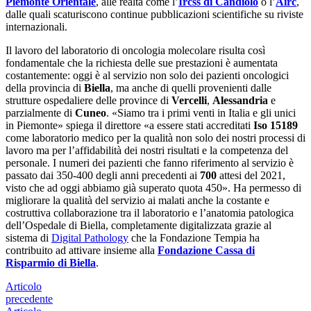
Piemonte Orientale
, alle realtà come l’
Ircss di Candiolo
o l’
Airc
,
dalle quali scaturiscono continue pubblicazioni scientifiche su riviste
internazionali.
Il lavoro del laboratorio di oncologia molecolare risulta così
fondamentale che la richiesta delle sue prestazioni è aumentata
costantemente: oggi è al servizio non solo dei pazienti oncologici
della provincia di
Biella
, ma anche di quelli provenienti dalle
strutture ospedaliere delle province di
Vercelli
,
Alessandria
e
parzialmente di
Cuneo
. «Siamo tra i primi venti in Italia e gli unici
in Piemonte» spiega il direttore «a essere stati accreditati
Iso 15189
come laboratorio medico per la qualità non solo dei nostri processi di
lavoro ma per l’affidabilità dei nostri risultati e la competenza del
personale. I numeri dei pazienti che fanno riferimento al servizio è
passato dai 350-400 degli anni precedenti ai
700
attesi del 2021,
visto che ad oggi abbiamo già superato quota 450». Ha permesso di
migliorare la qualità del servizio ai malati anche la costante e
costruttiva collaborazione tra il laboratorio e l’anatomia patologica
dell’Ospedale di Biella, completamente digitalizzata grazie al
sistema di
Digital Pathology
che la Fondazione Tempia ha
contribuito ad attivare insieme alla
Fondazione Cassa di
Risparmio di Biella
.
Articolo
precedente