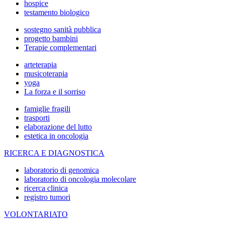
hospice
testamento biologico
sostegno sanità pubblica
progetto bambini
Terapie complementari
arteterapia
musicoterapia
yoga
La forza e il sorriso
famiglie fragili
trasporti
elaborazione del lutto
estetica in oncologia
RICERCA E DIAGNOSTICA
laboratorio di genomica
laboratorio di oncologia molecolare
ricerca clinica
registro tumori
VOLONTARIATO