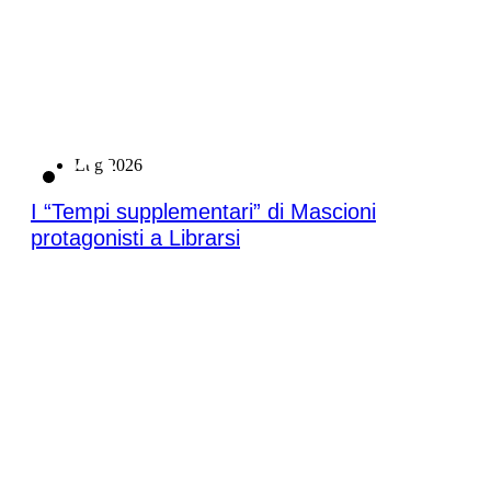
21
Lug 2026
I “Tempi supplementari” di Mascioni
protagonisti a Librarsi