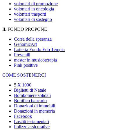
volontari di promozione
volontari in oncologia
volontari trasporti
volontari di sostegno
IL FONDO PROPONE
Corsa della speranza
GenomicArt
Lotteria Fondo Edo Tempia
Prevenill
master in musicoterapia
Pink positive
COME SOSTENERCI
5 X 1000
Biglietti di Natale
Bomboniere solidali
Bonifico bancario
Donazioni di immobili
Donazioni in memoria
Facebook
Lasciti testamentari
Polizze assicurative