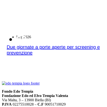
08
Lug 2026
Due giornate a porte aperte per screening e
prevenzione
Fondo Edo Tempia
Fondazione Edo ed Elvo Tempia Valenta
Via Malta, 3 – 13900 Biella (BI)
P.IVA
02275510028 –
C.F
90051710029