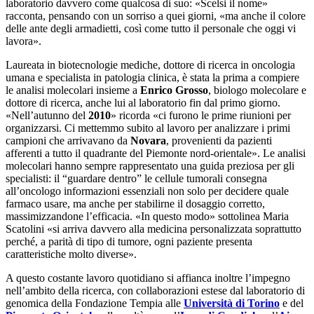
laboratorio davvero come qualcosa di suo: «Scelsi il nome»
racconta, pensando con un sorriso a quei giorni, «ma anche il colore
delle ante degli armadietti, così come tutto il personale che oggi vi
lavora».
Laureata in biotecnologie mediche, dottore di ricerca in oncologia
umana e specialista in patologia clinica, è stata la prima a compiere
le analisi molecolari insieme a
Enrico Grosso
, biologo molecolare e
dottore di ricerca, anche lui al laboratorio fin dal primo giorno.
«Nell’autunno del
2010
» ricorda «ci furono le prime riunioni per
organizzarsi. Ci mettemmo subito al lavoro per analizzare i primi
campioni che arrivavano da
Novara
, provenienti da pazienti
afferenti a tutto il quadrante del Piemonte nord-orientale». Le analisi
molecolari hanno sempre rappresentato una guida preziosa per gli
specialisti: il “guardare dentro” le cellule tumorali consegna
all’oncologo informazioni essenziali non solo per decidere quale
farmaco usare, ma anche per stabilirne il dosaggio corretto,
massimizzandone l’efficacia. «In questo modo» sottolinea Maria
Scatolini «si arriva davvero alla medicina personalizzata soprattutto
perché, a parità di tipo di tumore, ogni paziente presenta
caratteristiche molto diverse».
A questo costante lavoro quotidiano si affianca inoltre l’impegno
nell’ambito della ricerca, con collaborazioni estese dal laboratorio di
genomica della Fondazione Tempia alle
Università di Torino
e del