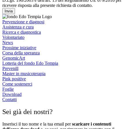
D.Lgs. 196/2003 e dell'art. 13 del Regolamento UE 679/2016 per
ricevere risposta alla presente richiesta di contatto.
Invia
Prevenzione e diagnosi
Assistenza e cura
Ricerca e diagnostica
Volontariato
News
Prossime iniziative
Corsa della speranza
GenomicArt
Lotteria del fondo Edo Tempia
Prevenill
Master in musicoterapia
Pink positive
Come sostenerci
Foglie
Download
Contatti
Sei già dei nostri?
Inserisci il tuo nome e la tua email per
scaricare i contenuti