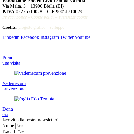
Fondazione Edo ed Elvo Tempia Valenta
Via Malta, 3 – 13900 Biella (BI)
P.IVA
02275510028 –
C.F
90051710029
Privacy policy
–
Cookie policy
–
Preferenze cookie
Credits:
progetto grafico
–
sviluppo
Linkedin
Facebook
Instagram
Twitter
Youtube
Prenota
una visita
Vademecum
prevenzione
Dona
ora
Iscriviti alla nostra newsletter!
Nome
E-mail