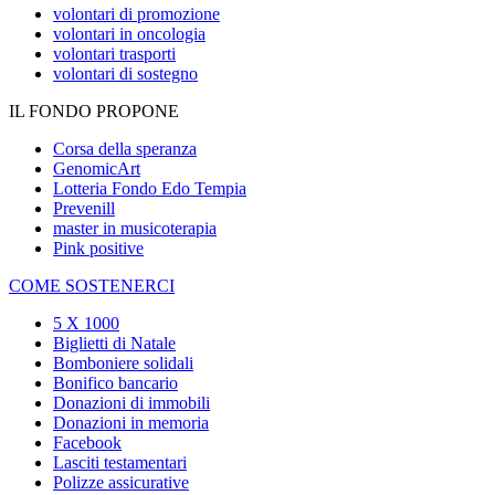
volontari di promozione
volontari in oncologia
volontari trasporti
volontari di sostegno
IL FONDO PROPONE
Corsa della speranza
GenomicArt
Lotteria Fondo Edo Tempia
Prevenill
master in musicoterapia
Pink positive
COME SOSTENERCI
5 X 1000
Biglietti di Natale
Bomboniere solidali
Bonifico bancario
Donazioni di immobili
Donazioni in memoria
Facebook
Lasciti testamentari
Polizze assicurative