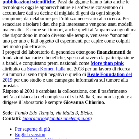
pubblicazioni scientifiche
. Passi da gigante hanno fatto anche le
tecnologie: oggi le apparecchiature e i software consentono di
accumulare dati su decine di migliaia di geni da ogni singolo
campione, da rielaborare per l’utilizzo necessario alla ricerca. Per
setacciare e isolare i dati che più interessano vengono usati modelli
matematici. È come se i tumori, anche quelli all’apparenza uguali ma
che rispondono in modo diverso alle terapie, venissero “smontati”
uno per uno e fatti oggetto di esperimenti per capire come colpirli
nel modo più efficace.
I progetti del laboratorio di genomica ottengono
finanziamenti
da
fondazioni bancarie e benefiche, spesso attraverso la partecipazione
a bandi, e conquistano premi nazionali come
More than pink
attribuito da
Susan Komen Italia
nel 2018 per un lavoro di ricerca
sui tumori al seno tripli negativi o quello di
Reale Foundation
del
2019
per uno studio e una campagna informativa sul tumore alla
prostata.
Rispetto al 2001 è cambiata la collocazione, con il trasferimento
nell’ala distaccata del complesso di via Malta 3, ma non la guida: a
dirigere il laboratorio è sempre
Giovanna Chiorino
.
Sede
:
Fondo Edo Tempia, via Malta 3, Biella.
Contatti
:
laboratorio@fondazionetempia.org
Per saperne di più
English version