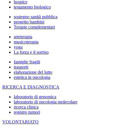
hospice
testamento biologico
sostegno sanità pubblica
progetto bambini
Terapie complementari
arteterapia
musicoterapia
yoga
La forza e il sorriso
famiglie fragili
trasporti
elaborazione del lutto
estetica in oncologia
RICERCA E DIAGNOSTICA
laboratorio di genomica
laboratorio di oncologia molecolare
ricerca clinica
registro tumori
VOLONTARIATO