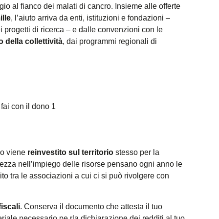
io al fianco dei malati di cancro. Insieme alle offerte
lle
, l’aiuto arriva da enti, istituzioni e fondazioni –
 progetti di ricerca – e dalle convenzioni con le
 della collettività
, dai programmi regionali di
rio viene
reinvestito sul territorio
stesso per la
rettezza nell’impiego delle risorse pensano ogni anno le
to tra le associazioni a cui ci si può rivolgere con
iscali
. Conserva il documento che attesta il tuo
ale necessario pe rla dichiarazione dei redditi al tuo