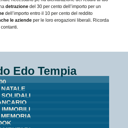
una
detrazione
del 30 per cento dell’importo per un
ne
dell’importo entro il 10 per cento del reddito
che le aziende
per le loro erogazioni liberali. Ricorda
contanti.
do Edo Tempia
00
I NATALE
SOLIDALI
ANCARIO
 IMMOBILI
N MEMORIA
OOK