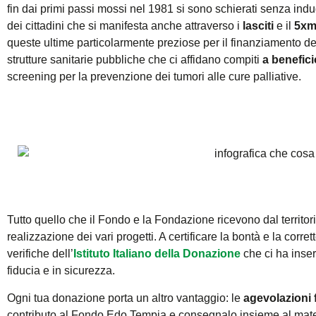
fin dai primi passi mossi nel 1981 si sono schierati senza indug
dei cittadini che si manifesta anche attraverso i
lasciti
e il
5xmi
queste ultime particolarmente preziose per il finanziamento dei
strutture sanitarie pubbliche che ci affidano compiti
a beneficio
screening per la prevenzione dei tumori alle cure palliative.
Tutto quello che il Fondo e la Fondazione ricevono dal territo
realizzazione dei vari progetti. A certificare la bontà e la cor
verifiche dell’
Istituto Italiano della Donazione
che ci ha inseri
fiducia e in sicurezza.
Ogni tua donazione porta un altro vantaggio: le
agevolazioni f
contributo al Fondo Edo Tempia e consegnalo insieme al materi