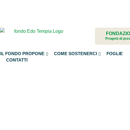
Facebook
Lasciti testamentari
ri
Polizze assicurative
Versamenti con bollettino postale
Diventa sostenitore regolare
FONDAZIO
Progetti di pr
IL FONDO PROPONE
COME SOSTENERCI
FOGLIE
o
CONTATTI