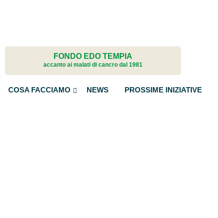
welfare aziende
progetto bambini
vaccini Hpv
Terapie complementa
servizi per chi si è già ammalato
arteterapia
musicoterapia
alimentazione
yoga
educazione e scuole
FONDO EDO TEMPIA
La forza e il sorriso
accanto ai malati di cancro dal 1981
famiglie fragili
trasporti
COSA FACCIAMO
NEWS
PROSSIME INIZIATIVE
elaborazione del lutt
estetica in oncologia