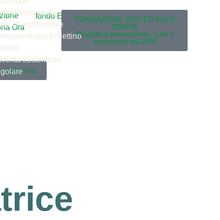
acebook
asciti testamentari
FONDAZIONE EDO ED ELVO
olizze assicurative
TEMPIA
Progetti di prevenzione, cura e
ersamenti con bollettino
assistenza dal 2005
ostale
iventa sostenitore
Dona ora
egolare
trice