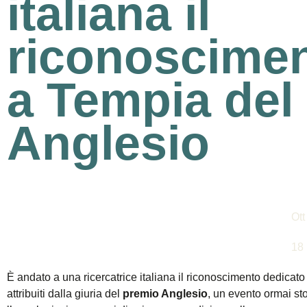
italiana il
riconoscimen
a Tempia del
Anglesio
Ott
18
È andato a una ricercatrice italiana il riconoscimento dedicat
attribuiti dalla giuria del
premio Anglesio
, un evento ormai st