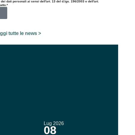
i dati personali ai sensi dell'art. 13 del d.lgs. 196/2003 e dell'art.
atto.*
eggi tutte le news >
Lug 2026
08