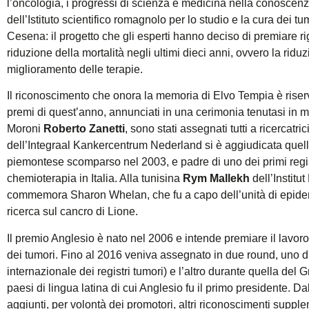
l’oncologia, i progressi di scienza e medicina nella conoscen
dell’Istituto scientifico romagnolo per lo studio e la cura dei t
Cesena: il progetto che gli esperti hanno deciso di premiare ri
riduzione della mortalità negli ultimi dieci anni, ovvero la rid
miglioramento delle terapie.
Il riconoscimento che onora la memoria di Elvo Tempia è riservat
premi di quest’anno, annunciati in una cerimonia tenutasi in m
Moroni
Roberto Zanetti
, sono stati assegnati tutti a ricercatr
dell’Integraal Kankercentrum Nederland si è aggiudicata quell
piemontese scomparso nel 2003, e padre di uno dei primi regis
chemioterapia in Italia. Alla tunisina
Rym Mallekh
dell’Institu
commemora Sharon Whelan, che fu a capo dell’unità di epidemi
ricerca sul cancro di Lione.
Il premio Anglesio è nato nel 2006 e intende premiare il lavor
dei tumori. Fino al 2016 veniva assegnato in due round, uno du
internazionale dei registri tumori) e l’altro durante quella del Gr
paesi di lingua latina di cui Anglesio fu il primo presidente. D
aggiunti, per volontà dei promotori, altri riconoscimenti suppl