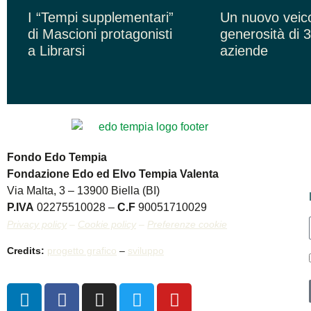
I “Tempi supplementari”
Un nuovo veico
di Mascioni protagonisti
generosità di 
a Librarsi
aziende
Fondo Edo Tempia
Fondazione Edo ed Elvo Tempia Valenta
Via Malta, 3 – 13900 Biella (BI)
P.IVA
02275510028 –
C.F
90051710029
Privacy policy
–
Cookie policy
–
Preferenze cookie
Credits:
progetto grafico
–
sviluppo