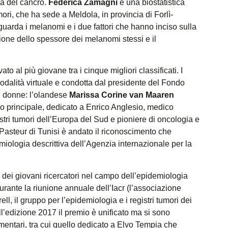
za del cancro.
Federica Zamagni
è una biostatistica
umori, che ha sede a Meldola, in provincia di Forlì-
guarda i melanomi e i due fattori che hanno inciso sulla
uzione dello spessore dei melanomi stessi e il
o al più giovane tra i cinque migliori classificati. I
odalità virtuale e condotta dal presidente del Fondo
ici donne: l’olandese
Marissa Corine van Maaren
o principale, dedicato a Enrico Anglesio, medico
tri tumori dell’Europa del Sud e pioniere di oncologia e
t Pasteur di Tunisi è andato il riconoscimento che
ologia descrittiva dell’Agenzia internazionale per la
o dei giovani ricercatori nel campo dell’epidemiologia
rante la riunione annuale dell’Iacr (l’associazione
ell, il gruppo per l’epidemiologia e i registri tumori dei
all’edizione 2017 il premio è unificato ma si sono
ementari, tra cui quello dedicato a Elvo Tempia che