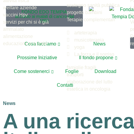
attività fisica
F
sostegno sanità pubblica
welfare aziende
L
FONDO EDO TEMPIA
progetto bambini
vaccini Hpv
P
accanto ai malati di cancro dal
Terapie complementari
1981
servizi per chi si è già
V
ammalato
p
arteterapia
alimentazione
D
musicoterapia
educazione e scuole
r
Cosa facciamo
News
yoga
La forza e il sorriso
Prossime Iniziative
Il fondo propone
famiglie fragili
Come sostenerci
Foglie
Download
trasporti
elaborazione del lutto
Contatti
estetica in oncologia
News
A una ricerca