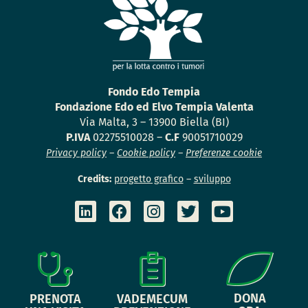
Fondo Edo Tempia
Fondazione Edo ed Elvo Tempia Valenta
Via Malta, 3 – 13900 Biella (BI)
P.IVA
02275510028 –
C.F
90051710029
Privacy policy
–
Cookie policy
–
Preferenze cookie
Credits:
progetto grafico
–
sviluppo
DONA
PRENOTA
VADEMECUM