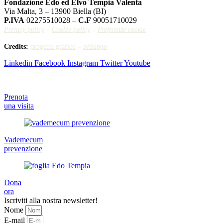
Fondazione Edo ed Elvo Tempia Valenta
Via Malta, 3 – 13900 Biella (BI)
P.IVA
02275510028 –
C.F
90051710029
Privacy policy
–
Cookie policy
–
Preferenze cookie
Credits:
progetto grafico
–
sviluppo
Linkedin
Facebook
Instagram
Twitter
Youtube
Prenota
una visita
Vademecum
prevenzione
Dona
ora
Iscriviti alla nostra newsletter!
Nome
E-mail