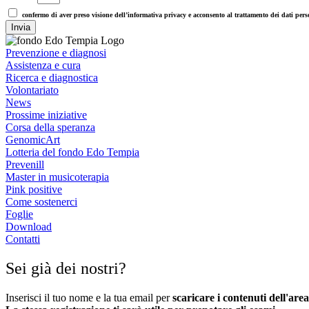
confermo di aver preso visione dell’informativa privacy e acconsento al trattamento dei dati person
Invia
Prevenzione e diagnosi
Assistenza e cura
Ricerca e diagnostica
Volontariato
News
Prossime iniziative
Corsa della speranza
GenomicArt
Lotteria del fondo Edo Tempia
Prevenill
Master in musicoterapia
Pink positive
Come sostenerci
Foglie
Download
Contatti
Sei già dei nostri?
Inserisci il tuo nome e la tua email per
scaricare i contenuti dell'ar