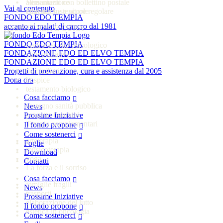
alimentazione
Versamenti con bollettino postale
Vai al contenuto
educazione e scuole
Diventa sostenitore regolare
FONDO EDO TEMPIA
accanto ai malati di cancro dal 1981
ASSISTENZA E CURA
FONDO EDO TEMPIA
centro ascolto psicologico
FONDAZIONE EDO ED ELVO TEMPIA
cure palliative
FONDAZIONE EDO ED ELVO TEMPIA
Progetti di prevenzione, cura e assistenza dal 2005
domiciliari
Dona ora
hospice
testamento biologico
Cosa facciamo
sostegno sanità pubblica
News
progetto bambini
Prossime Iniziative
Terapie complementari
Il fondo propone
Come sostenerci
arteterapia
Foglie
musicoterapia
Download
yoga
Contatti
La forza e il sorriso
Cosa facciamo
famiglie fragili
News
trasporti
Prossime Iniziative
elaborazione del lutto
Il fondo propone
estetica in oncologia
Come sostenerci