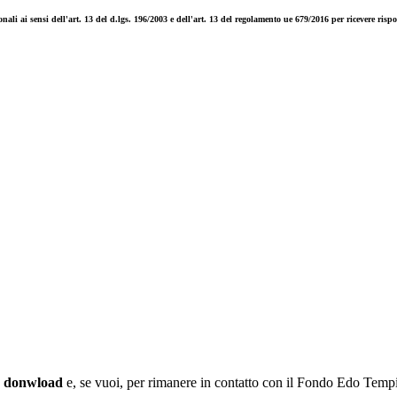
ali ai sensi dell'art. 13 del d.lgs. 196/2003 e dell'art. 13 del regolamento ue 679/2016 per ricevere rispos
ea donwload
e, se vuoi, per rimanere in contatto con il Fondo Edo Temp