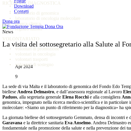
Foglie
RICERCA E DIAGNOSTICA
Download
Contatti
laboratorio di genomica
laboratorio di oncologia molecolare
Dona ora
ricerca clinica
registro tumori
News
VOLONTARIATO
La visita del sottosegretario alla Salute al 
volontari di promozione
volontari in oncologia
volontari trasporti
volontari di sostegno
Apr 2024
9
La sede di via Malta e il laboratorio di genomica del Fondo Edo Tempia
biellese
Andrea Delmastro
, e dall’assessora regionale al Lavoro
Ele
Paduos
, alla segretaria generale
Elena Rocchi
e alla consigliera
Anna
genomica, impegnato nella ricerca medico-scientifica e in particolare i
molecolare: «Siamo un punto di riferimento per la diagnostica» ha spie
La giornata biellese del sottosegretario Gemmato, densa di incontri e d
Garavana
e la direttrice sanitaria
Eva Anselmo
. Andrea Delmastro ed
fondamentale nella promozione della salute e nella prevenzione dei tu