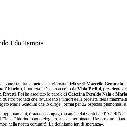
Fondo Edo Tempia
 sono stati tra le mete della giornata biellese di
Marcello Gemmato
, 
na Chiorino
, l’onorevole è stato accolto da
Viola Erdini
, presidente d
 Rivetti
. Poi ha ascoltato le parole di
Caterina Peraldo Neia
e
Maria
n quattro progetti che riguardano i tumori della prostata, della mammella
gato Maria Scatolini che lo dirige «ormai per 22 ospedali piemontesi e le
i appuntamenti, è stata accompagnata anche dai vertici dell’Asl di Biella
 Elena Chiorino hanno elogiato, a visita terminata, il lavoro quotidiano
mori nella nostra comunità. Le definiamo fari di speranza».