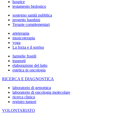
hospice
testamento biologico
sostegno sanità pubblica
progetto bambini
Terapie complementari
arteterapia
musicoterapia
yoga
La forza e il sorriso
famiglie fragili
trasporti
elaborazione del lutto
estetica in oncologia
RICERCA E DIAGNOSTICA
laboratorio di genomica
laboratorio di oncologia molecolare
ricerca clinica
registro tumori
VOLONTARIATO