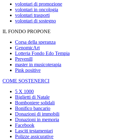
volontari di promozione
volontari in oncologia
volontari trasporti
volontari di sostegno
IL FONDO PROPONE
Corsa della speranza
GenomicArt
Lotteria Fondo Edo Tempia
Prevenill
master in musicoterapia
Pink positive
COME SOSTENERCI
5 X 1000
Biglietti di Natale
Bomboniere solidali
Bonifico bancario
Donazioni di immobili
Donazioni in memoria
Facebook
Lasciti testamentari
Polizze assicurative