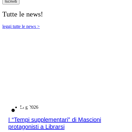
Iscriviti
Tutte le news!
leggi tutte le news >
21
Lug 2026
I “Tempi supplementari” di Mascioni
protagonisti a Librarsi