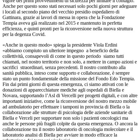
vigore dei primi provvedimenti di sicurezza per limitare il contagio.
Anche per questo sono stati necessari solo pochi giorni per adeguare
i locali al secondo piano del vecchio presidio ospedaliero di
Gattinara, grazie ai lavori di messa in opera che la Fondazione
Tempia aveva già realizzato nel 2015 e mantenuto in perfetta
efficienza, e quinti pronti per la riconversione nella nuova struttura
per la degenza Covid.
«Anche in questo modo» spiega la presidente Viola Erdini
«abbiamo compiuto un ulteriore impegno a beneficio della
collettività, consapevoli di come in questo periodo siamo tutti
chiamati, nel nostro territorio e non solo, a mettere in campo azioni e
sacrifici straordinari, senza precedenti. Il nostro contributo alla
sanità pubblica, inteso come supporto e collaborazione, è sempre
stato un punto fondamentale della missione del Fondo Edo Tempia.
Fin dai primi giorni di questa emergenza, ci siamo attivati con le
donazioni di apparecchiature mediche agli ospedali di Biella e
Novara, supportando l’Asl di Vercelli per progetti digitali, e con altre
importanti iniziative, come la riconversione del nostro mezzo mobile
ad ambulatorio per effettuare i tamponi in provincia di Biella o la
collaborazione alle strutture di psicologia delle aziende sanitarie di
Biella e Verceli per supportare non solo i pazienti oncologici ma
anche le persone più fragili colpite da questa emergenza. O ancora la
collaborazione tra il nostro laboratorio di oncologia molecolare e il
laboratorio analisi di Biella per avviare in modo efficace la