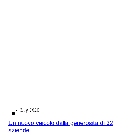
20
Lug 2026
Un nuovo veicolo dalla generosità di 32
aziende