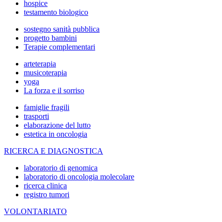
hospice
testamento biologico
sostegno sanità pubblica
progetto bambini
Terapie complementari
arteterapia
musicoterapia
yoga
La forza e il sorriso
famiglie fragili
trasporti
elaborazione del lutto
estetica in oncologia
RICERCA E DIAGNOSTICA
laboratorio di genomica
laboratorio di oncologia molecolare
ricerca clinica
registro tumori
VOLONTARIATO