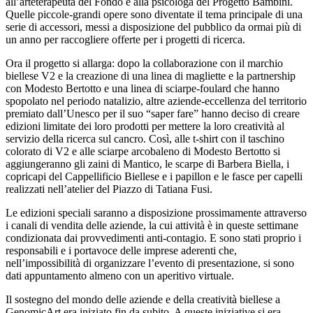
all’arteterapeuta del Fondo e alla psicologa del Progetto Bambini.
Quelle piccole-grandi opere sono diventate il tema principale di una
serie di accessori, messi a disposizione del pubblico da ormai più di
un anno per raccogliere offerte per i progetti di ricerca.
Ora il progetto si allarga: dopo la collaborazione con il marchio
biellese V2 e la creazione di una linea di magliette e la partnership
con Modesto Bertotto e una linea di sciarpe-foulard che hanno
spopolato nel periodo natalizio, altre aziende-eccellenza del territorio
premiato dall’Unesco per il suo “saper fare” hanno deciso di creare
edizioni limitate dei loro prodotti per mettere la loro creatività al
servizio della ricerca sul cancro. Così, alle t-shirt con il taschino
colorato di V2 e alle sciarpe arcobaleno di Modesto Bertotto si
aggiungeranno gli zaini di Mantico, le scarpe di Barbera Biella, i
copricapi del Cappellificio Biellese e i papillon e le fasce per capelli
realizzati nell’atelier del Piazzo di Tatiana Fusi.
Le edizioni speciali saranno a disposizione prossimamente attraverso
i canali di vendita delle aziende, la cui attività è in queste settimane
condizionata dai provvedimenti anti-contagio. E sono stati proprio i
responsabili e i portavoce delle imprese aderenti che,
nell’impossibilità di organizzare l’evento di presentazione, si sono
dati appuntamento almeno con un aperitivo virtuale.
Il sostegno del mondo delle aziende e della creatività biellese a
GenomicArt era iniziato fin da subito. A queste iniziative si era