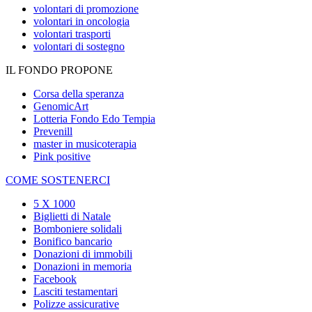
volontari di promozione
volontari in oncologia
volontari trasporti
volontari di sostegno
IL FONDO PROPONE
Corsa della speranza
GenomicArt
Lotteria Fondo Edo Tempia
Prevenill
master in musicoterapia
Pink positive
COME SOSTENERCI
5 X 1000
Biglietti di Natale
Bomboniere solidali
Bonifico bancario
Donazioni di immobili
Donazioni in memoria
Facebook
Lasciti testamentari
Polizze assicurative