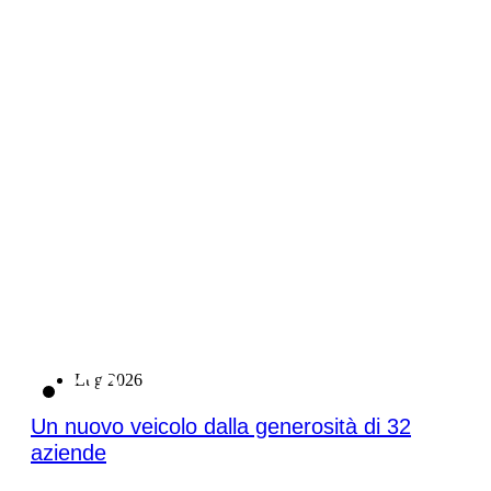
20
Lug 2026
Un nuovo veicolo dalla generosità di 32
aziende