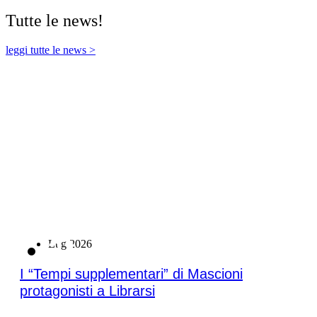
Tutte le news!
leggi tutte le news >
21
Lug 2026
I “Tempi supplementari” di Mascioni
protagonisti a Librarsi