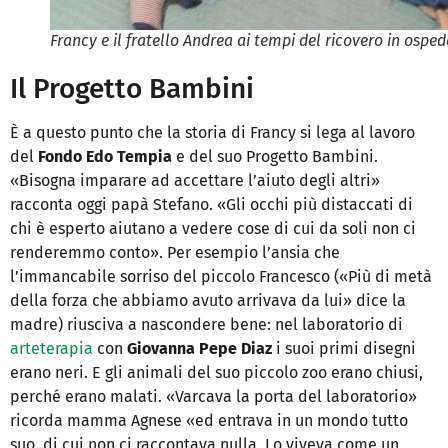
Francy e il fratello Andrea ai tempi del ricovero in osped
Il Progetto Bambini
È a questo punto che la storia di Francy si lega al lavoro
del
Fondo Edo Tempia
e del suo Progetto Bambini.
«Bisogna imparare ad accettare l’aiuto degli altri»
racconta oggi papà Stefano. «Gli occhi più distaccati di
chi è esperto aiutano a vedere cose di cui da soli non ci
renderemmo conto». Per esempio l’ansia che
l’immancabile sorriso del piccolo Francesco («Più di metà
della forza che abbiamo avuto arrivava da lui» dice la
madre) riusciva a nascondere bene: nel laboratorio di
arteterapia
con
Giovanna Pepe Diaz
i suoi primi disegni
erano neri. E gli animali del suo piccolo zoo erano chiusi,
perché erano malati. «Varcava la porta del laboratorio»
ricorda mamma Agnese «ed entrava in un mondo tutto
suo, di cui non ci raccontava nulla. Lo viveva come un