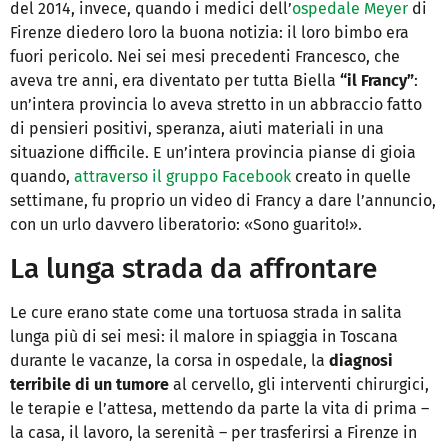
del 2014, invece, quando i medici dell’
ospedale Meyer
di
Firenze diedero loro la buona notizia: il loro bimbo era
fuori pericolo. Nei sei mesi precedenti Francesco, che
aveva tre anni, era diventato per tutta Biella
“il Francy”
:
un’intera provincia lo aveva stretto in un abbraccio fatto
di pensieri positivi, speranza, aiuti materiali in una
situazione difficile. E un’intera provincia pianse di gioia
quando,
attraverso il gruppo Facebook
creato in quelle
settimane, fu proprio un video di Francy a dare l’annuncio,
con un urlo davvero liberatorio: «Sono guarito!».
La lunga strada da affrontare
Le cure erano state come una tortuosa strada in salita
lunga più di sei mesi: il malore in spiaggia in Toscana
durante le vacanze, la corsa in ospedale, la
diagnosi
terribile di un tumore
al cervello, gli interventi chirurgici,
le terapie e l’attesa, mettendo da parte la vita di prima –
la casa, il lavoro, la serenità – per trasferirsi a Firenze in