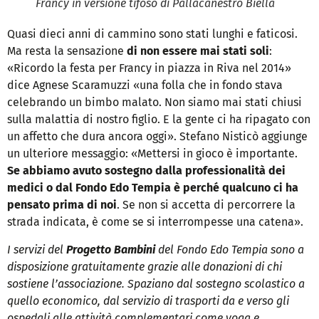
Francy in versione tifoso di Pallacanestro Biella
Quasi dieci anni di cammino sono stati lunghi e faticosi.
Ma resta la sensazione
di non essere mai stati soli
:
«Ricordo la festa per Francy in piazza in Riva nel 2014»
dice Agnese Scaramuzzi «una folla che in fondo stava
celebrando un bimbo malato. Non siamo mai stati chiusi
sulla malattia di nostro figlio. E la gente ci ha ripagato con
un affetto che dura ancora oggi». Stefano Nisticò aggiunge
un ulteriore messaggio: «Mettersi in gioco è importante.
Se abbiamo avuto sostegno dalla professionalità dei
medici o dal Fondo Edo Tempia è perché qualcuno ci ha
pensato prima di noi
. Se non si accetta di percorrere la
strada indicata, è come se si interrompesse una catena».
I servizi del
Progetto Bambini
del Fondo Edo Tempia sono a
disposizione gratuitamente grazie alle donazioni di chi
sostiene l’associazione. Spaziano dal sostegno scolastico a
quello economico, dal servizio di trasporti da e verso gli
ospedali alle attività complementari come yoga e