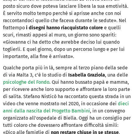
posto sicuro dove poteva lasciare libera la sua emotività.
È servito molto tempo perché si aprisse anche con noi
raccontandoci quello che faceva durante le sedute». Nel
frattempo
i disegni hanno riacquistato colore
e quelli
scuri, rimasti appesi al muro, un giorno sono spariti:
«Giovanna ci ha detto che avrebbe deciso lui quando
toglierli. E quel giorno, dopo un percorso lungo e per lui
importante, alla fine è arrivato».
Qualche porta più in là, sempre al terzo piano della sede
di via Malta 3, c’è lo studio di
Isabella Graziola
, una delle
psicologhe del Fondo
. Qui hanno bussato papà e mamma,
per ricevere anche loro supporto e affrontare la loro parte
di salita. Stefano Nisticò ha raccontato questa strada in un
video che venne mostrato nel 2020, in occasione dei
dieci
anni dalla nascita del Progetto Bambini
, in un convegno
organizzato all’ospedale di Biella. Oggi ha un consiglio per
tutti coloro che dovessero affrontare difficoltà simili:
«Dico alle famiglie di
non restare chiuse in se stesse
.