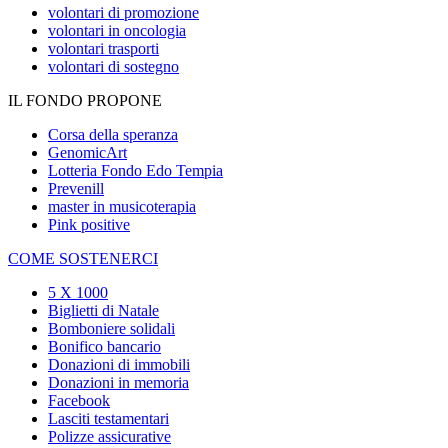
volontari di promozione
volontari in oncologia
volontari trasporti
volontari di sostegno
IL FONDO PROPONE
Corsa della speranza
GenomicArt
Lotteria Fondo Edo Tempia
Prevenill
master in musicoterapia
Pink positive
COME SOSTENERCI
5 X 1000
Biglietti di Natale
Bomboniere solidali
Bonifico bancario
Donazioni di immobili
Donazioni in memoria
Facebook
Lasciti testamentari
Polizze assicurative