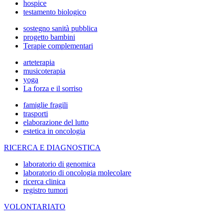
hospice
testamento biologico
sostegno sanità pubblica
progetto bambini
Terapie complementari
arteterapia
musicoterapia
yoga
La forza e il sorriso
famiglie fragili
trasporti
elaborazione del lutto
estetica in oncologia
RICERCA E DIAGNOSTICA
laboratorio di genomica
laboratorio di oncologia molecolare
ricerca clinica
registro tumori
VOLONTARIATO