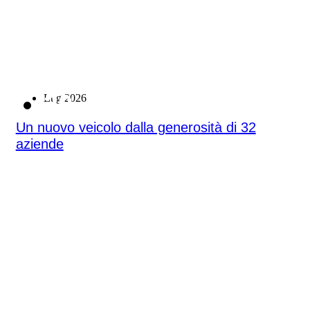
20
Lug 2026
Un nuovo veicolo dalla generosità di 32
aziende