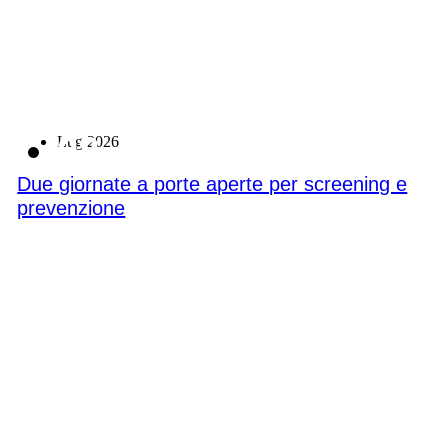
08
Lug 2026
Due giornate a porte aperte per screening e
prevenzione