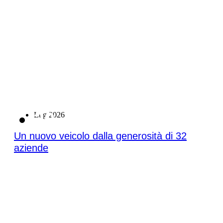
20
Lug 2026
Un nuovo veicolo dalla generosità di 32
aziende