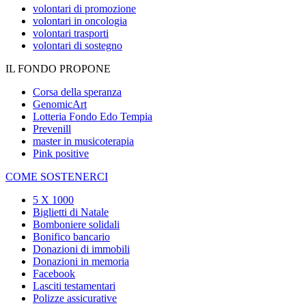
volontari di promozione
volontari in oncologia
volontari trasporti
volontari di sostegno
IL FONDO PROPONE
Corsa della speranza
GenomicArt
Lotteria Fondo Edo Tempia
Prevenill
master in musicoterapia
Pink positive
COME SOSTENERCI
5 X 1000
Biglietti di Natale
Bomboniere solidali
Bonifico bancario
Donazioni di immobili
Donazioni in memoria
Facebook
Lasciti testamentari
Polizze assicurative