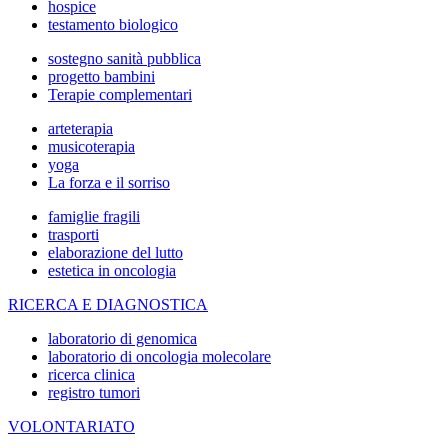
hospice
testamento biologico
sostegno sanità pubblica
progetto bambini
Terapie complementari
arteterapia
musicoterapia
yoga
La forza e il sorriso
famiglie fragili
trasporti
elaborazione del lutto
estetica in oncologia
RICERCA E DIAGNOSTICA
laboratorio di genomica
laboratorio di oncologia molecolare
ricerca clinica
registro tumori
VOLONTARIATO