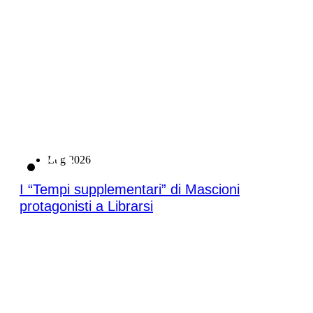
21
Lug 2026
I “Tempi supplementari” di Mascioni
protagonisti a Librarsi