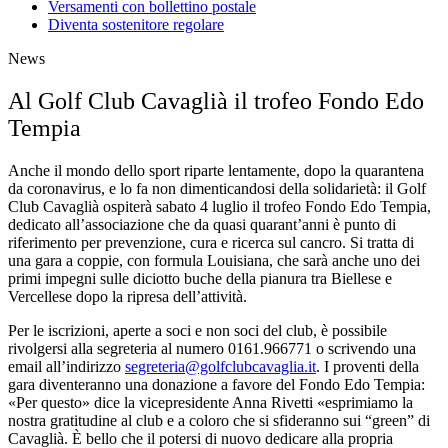
Versamenti con bollettino postale
Diventa sostenitore regolare
News
Al Golf Club Cavaglià il trofeo Fondo Edo
Tempia
Anche il mondo dello sport riparte lentamente, dopo la quarantena
da coronavirus, e lo fa non dimenticandosi della solidarietà: il Golf
Club Cavaglià ospiterà sabato 4 luglio il trofeo Fondo Edo Tempia,
dedicato all’associazione che da quasi quarant’anni è punto di
riferimento per prevenzione, cura e ricerca sul cancro. Si tratta di
una gara a coppie, con formula Louisiana, che sarà anche uno dei
primi impegni sulle diciotto buche della pianura tra Biellese e
Vercellese dopo la ripresa dell’attività.
Per le iscrizioni, aperte a soci e non soci del club, è possibile
rivolgersi alla segreteria al numero 0161.966771 o scrivendo una
email all’indirizzo
segreteria@golfclubcavaglia.it
. I proventi della
gara diventeranno una donazione a favore del Fondo Edo Tempia:
«Per questo» dice la vicepresidente Anna Rivetti «esprimiamo la
nostra gratitudine al club e a coloro che si sfideranno sui “green” di
Cavaglià. È bello che il potersi di nuovo dedicare alla propria