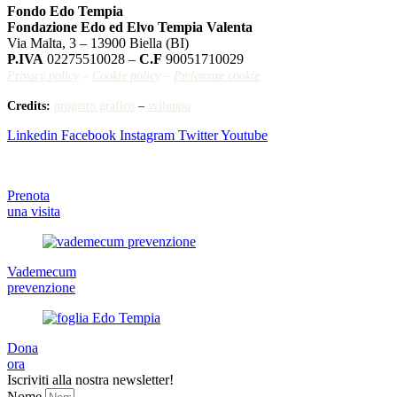
Fondo Edo Tempia
Fondazione Edo ed Elvo Tempia Valenta
Via Malta, 3 – 13900 Biella (BI)
P.IVA
02275510028 –
C.F
90051710029
Privacy policy
–
Cookie policy
–
Preferenze cookie
Credits:
progetto grafico
–
sviluppo
Linkedin
Facebook
Instagram
Twitter
Youtube
Prenota
una visita
Vademecum
prevenzione
Dona
ora
Iscriviti alla nostra newsletter!
Nome