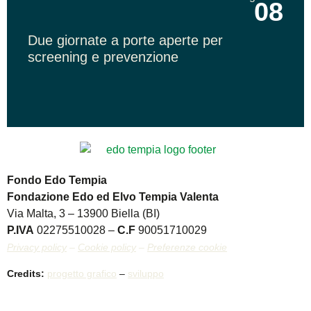
08
Due giornate a porte aperte per
screening e prevenzione
Fondo Edo Tempia
Fondazione Edo ed Elvo Tempia Valenta
Via Malta, 3 – 13900 Biella (BI)
P.IVA
02275510028 –
C.F
90051710029
Privacy policy
–
Cookie policy
–
Preferenze cookie
Credits:
progetto grafico
–
sviluppo