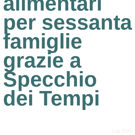
alimentari
per sessanta
famiglie
grazie a
Specchio
dei Tempi
Lug 2020