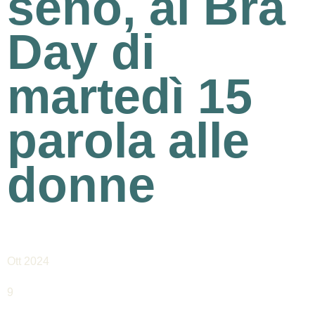
seno, al Bra
Day di
martedì 15
parola alle
donne
Ott 2024
9