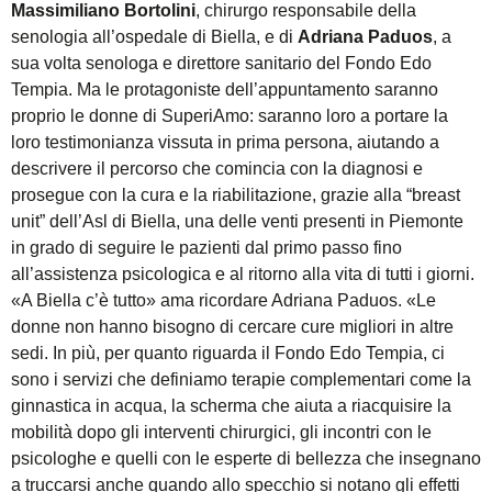
Massimiliano Bortolini
, chirurgo responsabile della
senologia all’ospedale di Biella, e di
Adriana Paduos
, a
sua volta senologa e direttore sanitario del Fondo Edo
Tempia. Ma le protagoniste dell’appuntamento saranno
proprio le donne di SuperiAmo: saranno loro a portare la
loro testimonianza vissuta in prima persona, aiutando a
descrivere il percorso che comincia con la diagnosi e
prosegue con la cura e la riabilitazione, grazie alla “breast
unit” dell’Asl di Biella, una delle venti presenti in Piemonte
in grado di seguire le pazienti dal primo passo fino
all’assistenza psicologica e al ritorno alla vita di tutti i giorni.
«A Biella c’è tutto» ama ricordare Adriana Paduos. «Le
donne non hanno bisogno di cercare cure migliori in altre
sedi. In più, per quanto riguarda il Fondo Edo Tempia, ci
sono i servizi che definiamo terapie complementari come la
ginnastica in acqua, la scherma che aiuta a riacquisire la
mobilità dopo gli interventi chirurgici, gli incontri con le
psicologhe e quelli con le esperte di bellezza che insegnano
a truccarsi anche quando allo specchio si notano gli effetti