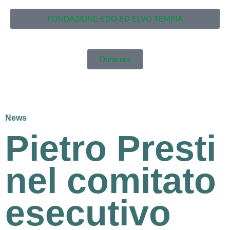
FONDAZIONE EDO ED ELVO TEMPIA
Dona ora
News
Pietro Presti
nel comitato
esecutivo