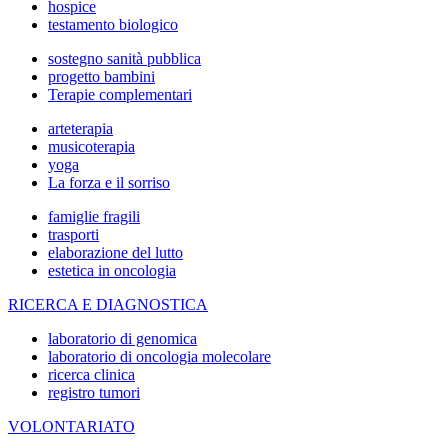
hospice
testamento biologico
sostegno sanità pubblica
progetto bambini
Terapie complementari
arteterapia
musicoterapia
yoga
La forza e il sorriso
famiglie fragili
trasporti
elaborazione del lutto
estetica in oncologia
RICERCA E DIAGNOSTICA
laboratorio di genomica
laboratorio di oncologia molecolare
ricerca clinica
registro tumori
VOLONTARIATO