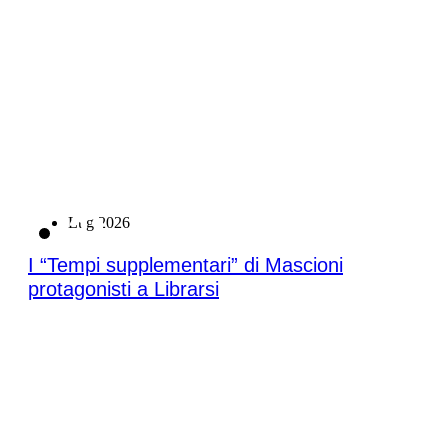
21
Lug 2026
I “Tempi supplementari” di Mascioni
protagonisti a Librarsi