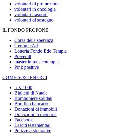
volontari di promozione
volontari in oncologia
volontari trasporti
volontari di sostegno
IL FONDO PROPONE
Corsa della speranza
GenomicArt
Lotteria Fondo Edo Tempia
Prevenill
master in musicoterapia
Pink positive
COME SOSTENERCI
5 X 1000
Biglietti di Natale
Bomboniere solidali
Bonifico bancario
Donazioni di immobili
Donazioni in memoria
Facebook
Lasciti testamentari
Polizze assicurative