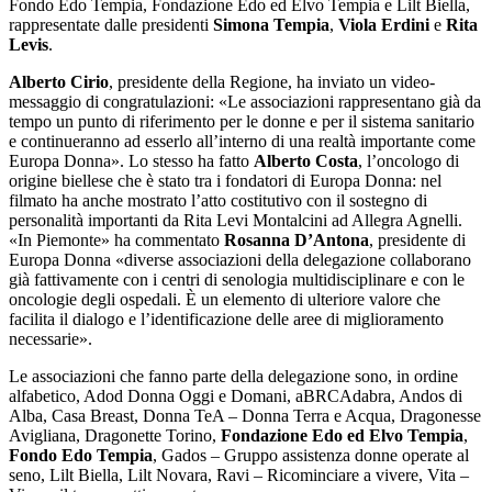
Fondo Edo Tempia, Fondazione Edo ed Elvo Tempia e Lilt Biella,
rappresentate dalle presidenti
Simona Tempia
,
Viola Erdini
e
Rita
Levis
.
Alberto Cirio
, presidente della Regione, ha inviato un video-
messaggio di congratulazioni: «Le associazioni rappresentano già da
tempo un punto di riferimento per le donne e per il sistema sanitario
e continueranno ad esserlo all’interno di una realtà importante come
Europa Donna». Lo stesso ha fatto
Alberto Costa
, l’oncologo di
origine biellese che è stato tra i fondatori di Europa Donna: nel
filmato ha anche mostrato l’atto costitutivo con il sostegno di
personalità importanti da Rita Levi Montalcini ad Allegra Agnelli.
«In Piemonte» ha commentato
Rosanna D’Antona
, presidente di
Europa Donna «diverse associazioni della delegazione collaborano
già fattivamente con i centri di senologia multidisciplinare e con le
oncologie degli ospedali. È un elemento di ulteriore valore che
facilita il dialogo e l’identificazione delle aree di miglioramento
necessarie».
Le associazioni che fanno parte della delegazione sono, in ordine
alfabetico, Adod Donna Oggi e Domani, aBRCAdabra, Andos di
Alba, Casa Breast, Donna TeA – Donna Terra e Acqua, Dragonesse
Avigliana, Dragonette Torino,
Fondazione Edo ed Elvo Tempia
,
Fondo Edo Tempia
, Gados – Gruppo assistenza donne operate al
seno, Lilt Biella, Lilt Novara, Ravi – Ricominciare a vivere, Vita –