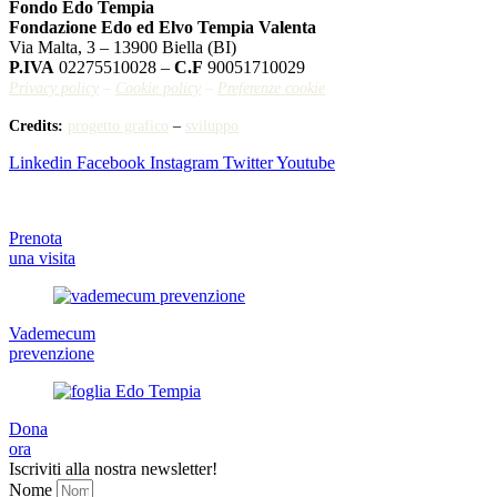
Fondo Edo Tempia
Fondazione Edo ed Elvo Tempia Valenta
Via Malta, 3 – 13900 Biella (BI)
P.IVA
02275510028 –
C.F
90051710029
Privacy policy
–
Cookie policy
–
Preferenze cookie
Credits:
progetto grafico
–
sviluppo
Linkedin
Facebook
Instagram
Twitter
Youtube
Prenota
una visita
Vademecum
prevenzione
Dona
ora
Iscriviti alla nostra newsletter!
Nome