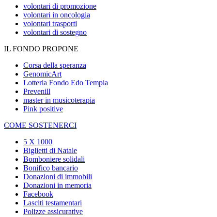
volontari di promozione
volontari in oncologia
volontari trasporti
volontari di sostegno
IL FONDO PROPONE
Corsa della speranza
GenomicArt
Lotteria Fondo Edo Tempia
Prevenill
master in musicoterapia
Pink positive
COME SOSTENERCI
5 X 1000
Biglietti di Natale
Bomboniere solidali
Bonifico bancario
Donazioni di immobili
Donazioni in memoria
Facebook
Lasciti testamentari
Polizze assicurative