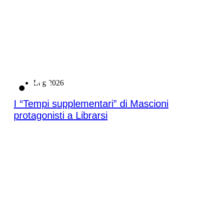
21
Lug 2026
I “Tempi supplementari” di Mascioni
protagonisti a Librarsi