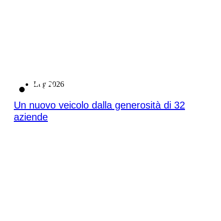
20
Lug 2026
Un nuovo veicolo dalla generosità di 32
aziende