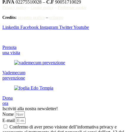
P.IVA
02275510028 –
C.F
90051710029
Privacy policy
–
Cookie policy
–
Preferenze cookie
Credits:
progetto grafico
–
sviluppo
Linkedin
Facebook
Instagram
Twitter
Youtube
Prenota
una visita
Vademecum
prevenzione
Dona
ora
Iscriviti alla nostra newsletter!
Nome
E-mail
Confermo di aver preso visione dell’informativa privacy e