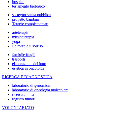
hospice
testamento biologico
sostegno sanità pubblica
progetto bambini
Terapie complementari
arteterapia
musicoterapia
yoga
La forza e il sorriso
famiglie fragili
trasporti
elaborazione del lutto
estetica in oncologia
RICERCA E DIAGNOSTICA
laboratorio di genomica
laboratorio di oncologia molecolare
ricerca clinica
registro tumori
VOLONTARIATO