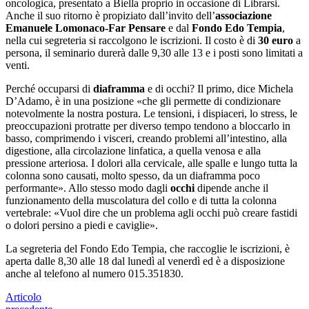
oncologica, presentato a Biella proprio in occasione di Librarsi.
Anche il suo ritorno è propiziato dall’invito dell’
associazione
Emanuele Lomonaco-Far Pensare
e dal
Fondo Edo Tempia
,
nella cui segreteria si raccolgono le iscrizioni. Il costo è di
30 euro
a
persona, il seminario durerà dalle 9,30 alle 13 e i posti sono limitati a
venti.
Perché occuparsi di
diaframma
e di occhi? Il primo, dice Michela
D’Adamo, è in una posizione «che gli permette di condizionare
notevolmente la nostra postura. Le tensioni, i dispiaceri, lo stress, le
preoccupazioni protratte per diverso tempo tendono a bloccarlo in
basso, comprimendo i visceri, creando problemi all’intestino, alla
digestione, alla circolazione linfatica, a quella venosa e alla
pressione arteriosa. I dolori alla cervicale, alle spalle e lungo tutta la
colonna sono causati, molto spesso, da un diaframma poco
performante». Allo stesso modo dagli
occhi
dipende anche il
funzionamento della muscolatura del collo e di tutta la colonna
vertebrale: «Vuol dire che un problema agli occhi può creare fastidi
o dolori persino a piedi e caviglie».
La segreteria del Fondo Edo Tempia, che raccoglie le iscrizioni, è
aperta dalle 8,30 alle 18 dal lunedì al venerdì ed è a disposizione
anche al telefono al numero 015.351830.
Articolo