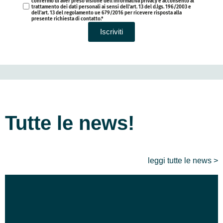
confermo di aver preso visione dell’informativa privacy e acconsento al
trattamento dei dati personali ai sensi dell'art. 13 del d.lgs. 196/2003 e
dell'art. 13 del regolamento ue 679/2016 per ricevere risposta alla
presente richiesta di contatto.*
Iscriviti
Tutte le news!
leggi tutte le news >