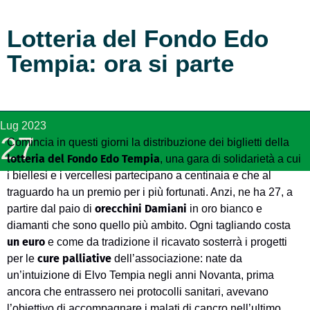
Lotteria del Fondo Edo
Tempia: ora si parte
Lug 2023
27
Comincia in questi giorni la distribuzione dei biglietti della
lotteria del Fondo Edo Tempia
, una gara di solidarietà a cui
i biellesi e i vercellesi partecipano a centinaia e che al
traguardo ha un premio per i più fortunati. Anzi, ne ha 27, a
orecchini Damiani
partire dal paio di
in oro bianco e
diamanti che sono quello più ambito. Ogni tagliando costa
un euro
e come da tradizione il ricavato sosterrà i progetti
cure palliative
per le
dell’associazione: nate da
un’intuizione di Elvo Tempia negli anni Novanta, prima
ancora che entrassero nei protocolli sanitari, avevano
l’obiettivo di accompagnare i malati di cancro nell’ultimo