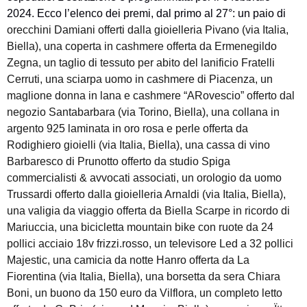
2024. Ecco l’elenco dei premi, dal primo al 27°: un paio di
orecchini Damiani offerti dalla gioielleria Pivano (via Italia,
Biella), una coperta in cashmere offerta da Ermenegildo
Zegna, un taglio di tessuto per abito del lanificio Fratelli
Cerruti, una sciarpa uomo in cashmere di Piacenza, un
maglione donna in lana e cashmere “ARovescio” offerto dal
negozio Santabarbara (via Torino, Biella), una collana in
argento 925 laminata in oro rosa e perle offerta da
Rodighiero gioielli (via Italia, Biella), una cassa di vino
Barbaresco di Prunotto offerto da studio Spiga
commercialisti & avvocati associati, un orologio da uomo
Trussardi offerto dalla gioielleria Arnaldi (via Italia, Biella),
una valigia da viaggio offerta da Biella Scarpe in ricordo d
i
Mariuccia, una bicicletta mountain bike con ruote da 24
pollici acciaio 18v frizzi.rosso, un televisore Led a 32 pollici
Majestic, una camicia da notte Hanro offerta da La
Fiorentina (via Italia, Biella), una borsetta da sera Chiara
Boni, un buono da 150 euro da Vilflora, un completo letto