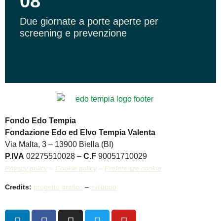
08
Due giornate a porte aperte per
screening e prevenzione
Fondo Edo Tempia
Fondazione Edo ed Elvo Tempia Valenta
Via Malta, 3 – 13900 Biella (BI)
P.IVA
02275510028 –
C.F
90051710029
Privacy policy
–
Cookie policy
–
Preferenze cookie
Credits:
progetto grafico
–
sviluppo