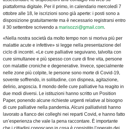
piattaforma digitale. Per il primo, in calendario mercoledì 7
ottobre alle 18, le iscrizioni sono già aperte: i posti sono a
disposizione gratuitamente ma è necessario registrarsi entro
il 30 settembre scrivendo a
marisozzi@gmail.com
.
«Nella nostra società da molto tempo non si moriva più per
malattie acute e infettive» si legge nella presentazione del
ciclo di incontri. «Le cure palliative seguivano, talvolta con
cure simultanee e più spesso con cure di fine vita, persone
con malattie croniche e degenerative. Invece, specialmente
nelle zone più colpite, le persone sono morte di Covid-19,
sovente soffrendo, in solitudine, con dispnea, agitazione,
delirio, angoscia. Il mondo delle cure palliative ha reagito in
due modi diversi. Le istituzioni hanno scritto un Position
Paper, ponendo alcune richieste urgenti relative al bisogno
di cure palliative nella pandemia. Alcuni palliativisti hanno
lavorato a fianco dei colleghi nei reparti Covid, e hanno fatto
un’esperienza che vale la pena raccontare. È importante
che i cittadini conoscano in cosa è consistito l’operato dei