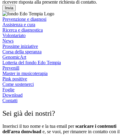
ricevere risposta alla presente richiesta di contatto.
Invia
Prevenzione e diagnosi
Assistenza e cura
Ricerca e diagnostica
Volontariato
News
Prossime iniziative
Corsa della speranza
GenomicArt
Lotteria del fondo Edo Tempia
Prevenill
Master in musicoterapia
Pink positive
Come sostenerci
Foglie
Download
Contatti
Sei già dei nostri?
Inserisci il tuo nome e la tua email per
scaricare i contenuti
dell'area donwload
e, se vuoi, per rimanere in contatto con il