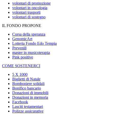
volontari di promozione
volontari in oncologia
volontari trasporti
volontari di sostegno
IL FONDO PROPONE
Corsa della speranza
GenomicArt
Lotteria Fondo Edo Tempia
Prevenill
master in musicoterapia
Pink positive
COME SOSTENERCI
5 X 1000
Biglietti di Natale
Bomboniere solidali
Bonifico bancario
Donazioni di immobili
Donazioni in memoria
Facebook
Lasciti testamentari
Polizze assicurative