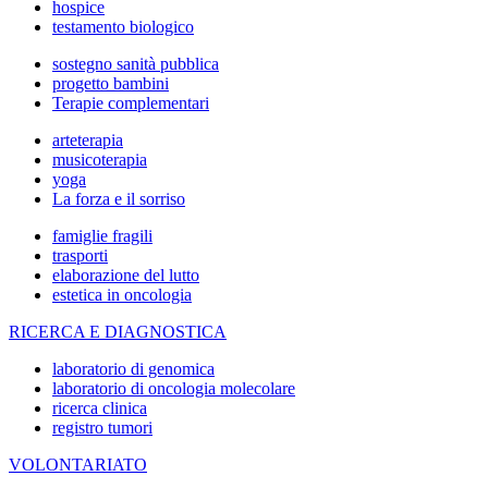
hospice
testamento biologico
sostegno sanità pubblica
progetto bambini
Terapie complementari
arteterapia
musicoterapia
yoga
La forza e il sorriso
famiglie fragili
trasporti
elaborazione del lutto
estetica in oncologia
RICERCA E DIAGNOSTICA
laboratorio di genomica
laboratorio di oncologia molecolare
ricerca clinica
registro tumori
VOLONTARIATO