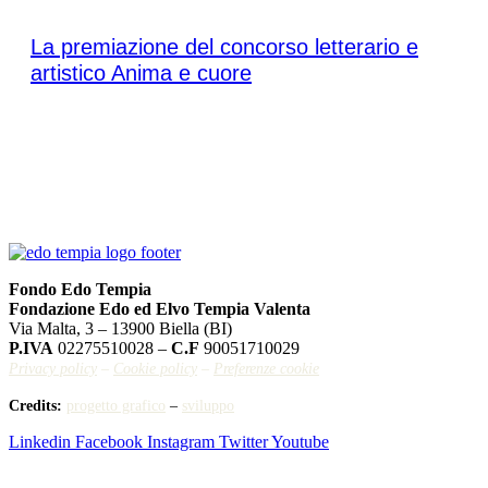
Sabato 16 maggio 2026
La premiazione del concorso letterario e
artistico Anima e cuore
Fondo Edo Tempia
Fondazione Edo ed Elvo Tempia Valenta
Via Malta, 3 – 13900 Biella (BI)
P.IVA
02275510028 –
C.F
90051710029
Privacy policy
–
Cookie policy
–
Preferenze cookie
Credits:
progetto grafico
–
sviluppo
Linkedin
Facebook
Instagram
Twitter
Youtube