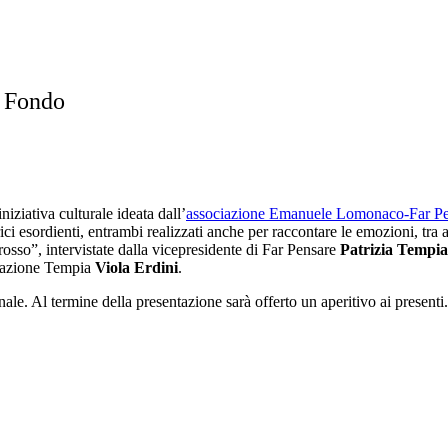
l Fondo
iniziativa culturale ideata dall’
associazione Emanuele Lomonaco-Far Pe
rici esordienti, entrambi realizzati anche per raccontare le emozioni, tra 
osso”, intervistate dalla vicepresidente di Far Pensare
Patrizia Tempia
ondazione Tempia
Viola Erdini
.
nale. Al termine della presentazione sarà offerto un aperitivo ai presenti.