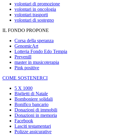
volontari di promozione
volontari in oncologia
volontari trasporti
volontari di sostegno
IL FONDO PROPONE
Corsa della speranza
GenomicArt
Lotteria Fondo Edo Tempia
Prevenill
master in musicoterapia
Pink positive
COME SOSTENERCI
5 X 1000
Biglietti di Natale
Bomboniere solidali
Bonifico bancario
Donazioni di immobili
Donazioni in memoria
Facebook
Lasciti testamentari
Polizze assicurative