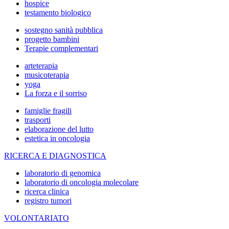
hospice
testamento biologico
sostegno sanità pubblica
progetto bambini
Terapie complementari
arteterapia
musicoterapia
yoga
La forza e il sorriso
famiglie fragili
trasporti
elaborazione del lutto
estetica in oncologia
RICERCA E DIAGNOSTICA
laboratorio di genomica
laboratorio di oncologia molecolare
ricerca clinica
registro tumori
VOLONTARIATO