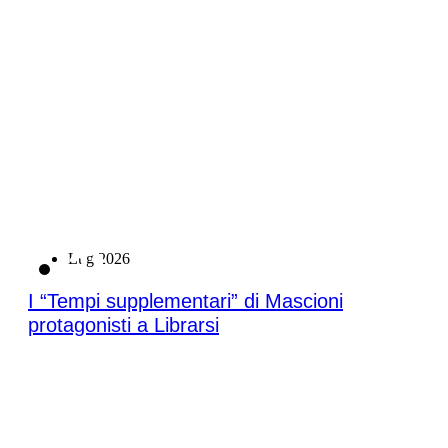
21
Lug 2026
I “Tempi supplementari” di Mascioni
protagonisti a Librarsi