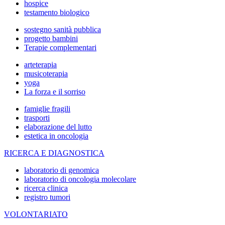
hospice
testamento biologico
sostegno sanità pubblica
progetto bambini
Terapie complementari
arteterapia
musicoterapia
yoga
La forza e il sorriso
famiglie fragili
trasporti
elaborazione del lutto
estetica in oncologia
RICERCA E DIAGNOSTICA
laboratorio di genomica
laboratorio di oncologia molecolare
ricerca clinica
registro tumori
VOLONTARIATO