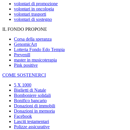
volontari di promozione
volontari in oncologia
volontari trasporti
volontari di sostegno
IL FONDO PROPONE
Corsa della speranza
GenomicArt
Lotteria Fondo Edo Tempia
Prevenill
master in musicoterapia
Pink positive
COME SOSTENERCI
5 X 1000
Biglietti di Natale
Bomboniere solidali
Bonifico bancario
Donazioni di immobili
Donazioni in memoria
Facebook
Lasciti testamentari
Polizze assicurative