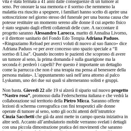
vita è stata fermata a 41 anni dalle conseguenze di un tumore al
seno. Per onorare la sua memoria e il sorriso che nemmeno la
malattia era riuscito a spegnere, i familiari hanno scelto di aprire una
sottoscrizione nel giorno stesso del funerale per una buona causa che
potesse restituire un momento sereno alle donne il cui aspetto fisico
è stato segnato dagli effetti collaterali delle cure. A raccontare il
progetto saranno
Alessandro Larocca
, marito di Annalisa Livorno,
e il direttore sanitario del Fondo Edo Tempia
Adriana Paduos
.
«Ringraziamo Reload per averci voluti di nuovo al suo fianco» dice
Adriana Paduos «e per aver concesso uno spazio speciale a “Il
sorriso di Lisa”. Quando incontro le pazienti che scoprono di avere
un tumore al seno, la prima domanda è sulla guarigione ma la
seconda è: perderò i capelli? Per questo è importante un dettaglio
come la parrucca che non è una terapia ma pensa al benessere della
persona malata». L’appuntamento sarà nell’area attorno al palco
Lyskamm, uno dei due sui quali si alterneranno solisti e gruppi.
Non basta.
Giovedì 22
alle 19 si alzerà il sipario sul nuovo
progetto
“Nastro rosa”
, promosso dalla Federscherma italiana e che vedrà la
collaborazione sul territorio della
Pietro Micca
. Saranno offerte
lezioni di scherma coreografica con fini terapeutici alle donne
operate di tumore al seno, sotto gli occhi attenti dell’istruttrice
Cinzia Sacchetti
che già da anni mette in campo questa iniziativa in
altre sedi. Accanto all’ambulatorio mobile verranno svelati i dettagli
con una piccola dimostrazione pratica dei movimenti che saranno