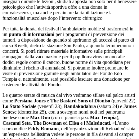
insegnati durante le lezioni, studiati apposta non solo per il benessere
psicologico che l’attività sportiva offre a una donna in
convalescenza, ma anche per aiutare la riabilitazione e la
funzionalità muscolare dopo l’intervento chirurgico.
Per tutta la durata del festival l’ambulatorio mobile si trasformerà in
un
punto di informazioni
per i programmi di prevenzione dei
tumori, a disposizione da quando si apriranno gli accessi al parco di
corso Rivetti, dietro la stazione San Paolo, a quando termineranno i
concerti. Si potrà ritirare materiale informativo sulle principali
campagne, dalla vaccinazione per il papillomavirus umano alle
dodici regole contro il cancro, buone norme di vita quotidiana per
diminuire il rischio di ammalarsi. Si potranno inoltre prenotare le
visite di prevenzione gratuite negli ambulatori del Fondo Edo
Tempia e, naturalmente, sarà possibile lasciare una donazione per
sostenere le attività del Fondo.
Le quattro serate di musica dal vivo vedranno sfilare sul palco artisti
come
Persiana Jones
e
The Bastard Sons of Dioniso
(giovedì 22),
Lo Stato Sociale
(venerdì 23),
Bandakadabra
(sabato 24) e
James
Senese
(domenica 25), con a sostegno nomi noti nel panorama
biellese come
Max Duo
(con il pianista jazz
Max Tempia
),
Cascami Seta
,
The Bowman
ed
Elisa e i Maleducati
. «L’anno
scorso» dice
Eddy Romano
, dell’organizzazione di Reload «è stata
un’esperienza bellissima vedere le persone in fila davanti al camper