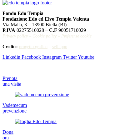
Fondo Edo Tempia
Fondazione Edo ed Elvo Tempia Valenta
Via Malta, 3 – 13900 Biella (BI)
P.IVA
02275510028 –
C.F
90051710029
Privacy policy
–
Cookie policy
–
Preferenze cookie
Credits:
progetto grafico
–
sviluppo
Linkedin
Facebook
Instagram
Twitter
Youtube
Prenota
una visita
Vademecum
prevenzione
Dona
ora