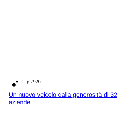
20
Lug 2026
Un nuovo veicolo dalla generosità di 32
aziende