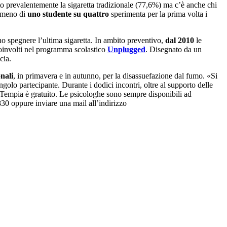
ato prevalentemente la sigaretta tradizionale (77,6%) ma c’è anche chi
o meno di
uno studente su quattro
sperimenta per la prima volta i
no spegnere l’ultima sigaretta. In ambito preventivo,
dal 2010
le
 coinvolti nel programma scolastico
Unplugged
. Disegnato da un
cia.
nali
, in primavera e in autunno, per la disassuefazione dal fumo. «Si
golo partecipante. Durante i dodici incontri, oltre al supporto delle
 Tempia è gratuito. Le psicologhe sono sempre disponibili ad
830 oppure inviare una mail all’indirizzo