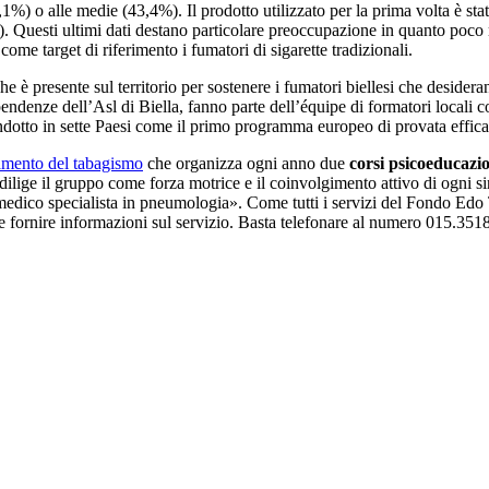
4,1%) o alle medie (43,4%). Il prodotto utilizzato per la prima volta è st
%). Questi ultimi dati destano particolare preoccupazione in quanto poc
me target di riferimento i fumatori di sigarette tradizionali.
 presente sul territorio per sostenere i fumatori biellesi che desidera
ipendenze dell’Asl di Biella, fanno parte dell’équipe di formatori locali
ondotto in sette Paesi come il primo programma europeo di provata effica
ttamento del tabagismo
che organizza ogni anno due
corsi psicoeducazio
ilige il gruppo come forza motrice e il coinvolgimento attivo di ogni sin
medico specialista in pneumologia». Come tutti i servizi del Fondo Edo
he fornire informazioni sul servizio. Basta telefonare al numero 015.351