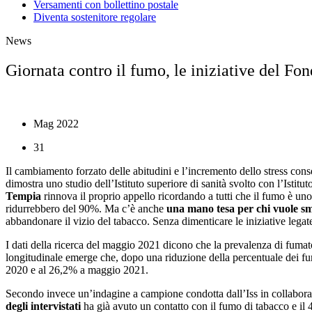
Versamenti con bollettino postale
Diventa sostenitore regolare
News
Giornata contro il fumo, le iniziative del F
Mag 2022
31
Il cambiamento forzato delle abitudini e l’incremento dello stress c
dimostra uno studio dell’Istituto superiore di sanità svolto con l’Ist
Tempia
rinnova il proprio appello ricordando a tutti che il fumo è un
ridurrebbero del 90%. Ma c’è anche
una mano tesa per chi vuole sm
abbandonare il vizio del tabacco. Senza dimenticare le iniziative legat
I dati della ricerca del maggio 2021 dicono che la prevalenza di fumator
longitudinale emerge che, dopo una riduzione della percentuale dei fu
2020 e al 26,2% a maggio 2021.
Secondo invece un’indagine a campione condotta dall’Iss in collaboraz
degli intervistati
ha già avuto un contatto con il fumo di tabacco e il 41