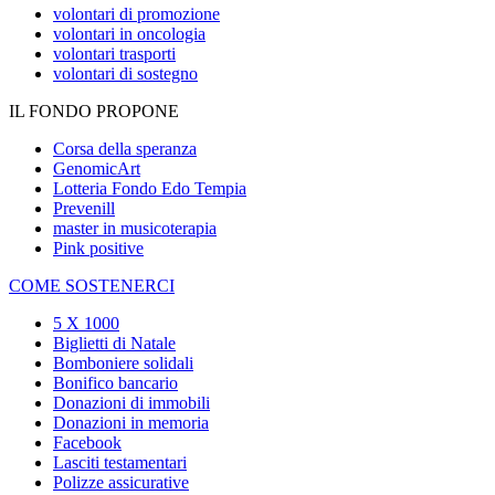
volontari di promozione
volontari in oncologia
volontari trasporti
volontari di sostegno
IL FONDO PROPONE
Corsa della speranza
GenomicArt
Lotteria Fondo Edo Tempia
Prevenill
master in musicoterapia
Pink positive
COME SOSTENERCI
5 X 1000
Biglietti di Natale
Bomboniere solidali
Bonifico bancario
Donazioni di immobili
Donazioni in memoria
Facebook
Lasciti testamentari
Polizze assicurative