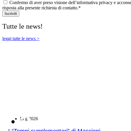
Confermo di aver preso visione dell’informativa privacy e acconsen
risposta alla presente richiesta di contatto.*
Iscriviti
Tutte le news!
leggi tutte le news >
21
Lug 2026