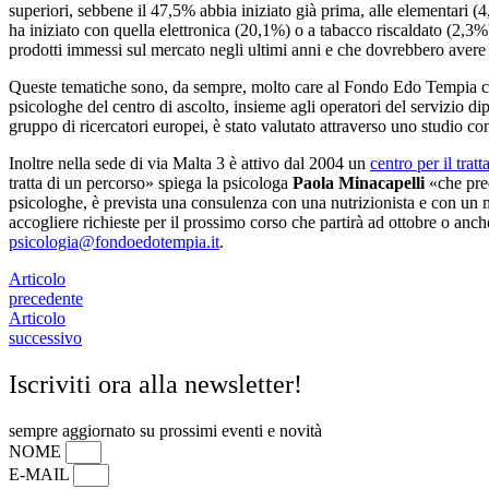
superiori, sebbene il 47,5% abbia iniziato già prima, alle elementari (
ha iniziato con quella elettronica (20,1%) o a tabacco riscaldato (2,3
prodotti immessi sul mercato negli ultimi anni e che dovrebbero avere co
Queste tematiche sono, da sempre, molto care al Fondo Edo Tempia che è
psicologhe del centro di ascolto, insieme agli operatori del servizio d
gruppo di ricercatori europei, è stato valutato attraverso uno studio c
Inoltre nella sede di via Malta 3 è attivo dal 2004 un
centro per il tra
tratta di un percorso» spiega la psicologa
Paola Minacapelli
«che pred
psicologhe, è prevista una consulenza con una nutrizionista e con un 
accogliere richieste per il prossimo corso che partirà ad ottobre o anc
psicologia@fondoedotempia.it
.
Articolo
precedente
Articolo
successivo
Iscriviti ora alla newsletter!
sempre aggiornato su prossimi eventi e novità
NOME
E-MAIL