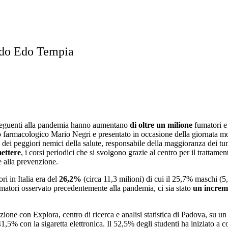
ondo Edo Tempia
onseguenti alla pandemia hanno aumentano
di oltre un milione
fumatori e 
ituto farmacologico Mario Negri e presentato in occasione della giornata
o dei peggiori nemici della salute, responsabile della maggioranza dei tu
ettere
, i corsi periodici che si svolgono grazie al centro per il tratta
e alla prevenzione.
i in Italia era del
26,2%
(circa 11,3 milioni) di cui il 25,7% maschi (5
matori osservato precedentemente alla pandemia, ci sia stato
un increme
ione con Explora, centro di ricerca e analisi statistica di Padova, su 
,5% con la sigaretta elettronica. Il 52,5% degli studenti ha iniziato a co