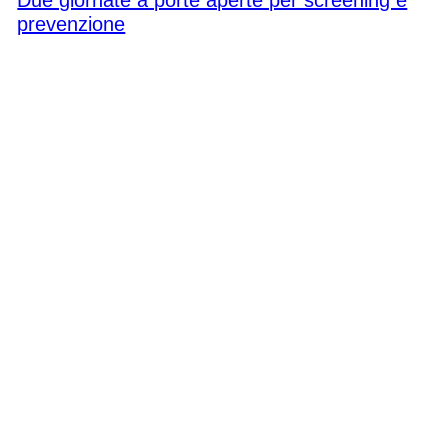
Due giornate a porte aperte per screening e
prevenzione