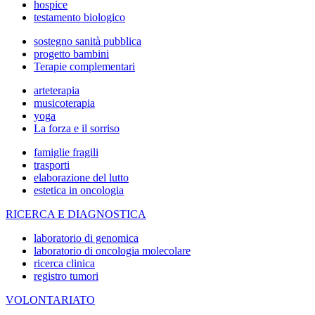
hospice
testamento biologico
sostegno sanità pubblica
progetto bambini
Terapie complementari
arteterapia
musicoterapia
yoga
La forza e il sorriso
famiglie fragili
trasporti
elaborazione del lutto
estetica in oncologia
RICERCA E DIAGNOSTICA
laboratorio di genomica
laboratorio di oncologia molecolare
ricerca clinica
registro tumori
VOLONTARIATO