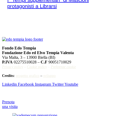
I “Tempi supplementari” di Mascioni
protagonisti a Librarsi
Fondo Edo Tempia
Fondazione Edo ed Elvo Tempia Valenta
Via Malta, 3 – 13900 Biella (BI)
P.IVA
02275510028 –
C.F
90051710029
Privacy policy
–
Cookie policy
–
Preferenze cookie
Credits:
progetto grafico
–
sviluppo
Linkedin
Facebook
Instagram
Twitter
Youtube
Prenota
una visita