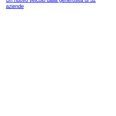
Un nuovo veicolo dalla generosità di 32
aziende