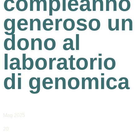
compleanno
generoso un
dono al
laboratorio
di genomica
Mag 2025
20