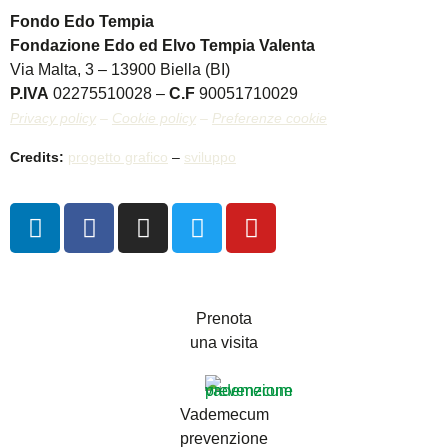
Fondo Edo Tempia
Fondazione Edo ed Elvo Tempia Valenta
Via Malta, 3 – 13900 Biella (BI)
P.IVA
02275510028 –
C.F
90051710029
Privacy policy
–
Cookie policy
–
Preferenze cookie
Credits:
progetto grafico
–
sviluppo
Prenota
una visita
Vademecum
prevenzione