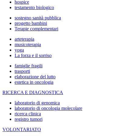
hospice
testamento biologico
sostegno sanità pubblica
progetto bambini
Terapie complementari
arteterapia
musicoterapia
yoga
La forza e il sorriso
famiglie fragili
trasporti
elaborazione del lutto
estetica in oncologia
RICERCA E DIAGNOSTICA
laboratorio di genomica
laboratorio di oncologia molecolare
ricerca clinica
registro tumori
VOLONTARIATO