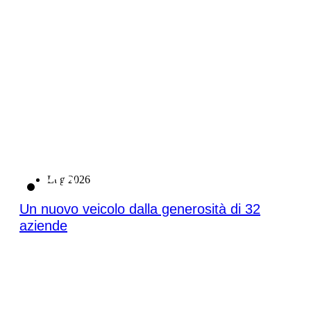
20
Lug 2026
Un nuovo veicolo dalla generosità di 32
aziende