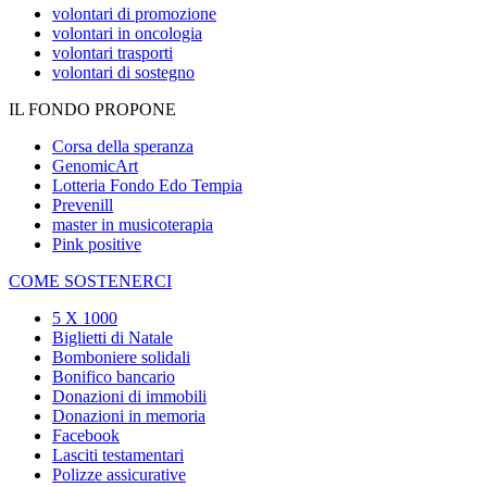
volontari di promozione
volontari in oncologia
volontari trasporti
volontari di sostegno
IL FONDO PROPONE
Corsa della speranza
GenomicArt
Lotteria Fondo Edo Tempia
Prevenill
master in musicoterapia
Pink positive
COME SOSTENERCI
5 X 1000
Biglietti di Natale
Bomboniere solidali
Bonifico bancario
Donazioni di immobili
Donazioni in memoria
Facebook
Lasciti testamentari
Polizze assicurative