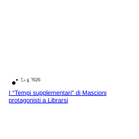
21
Lug 2026
I “Tempi supplementari” di Mascioni
protagonisti a Librarsi