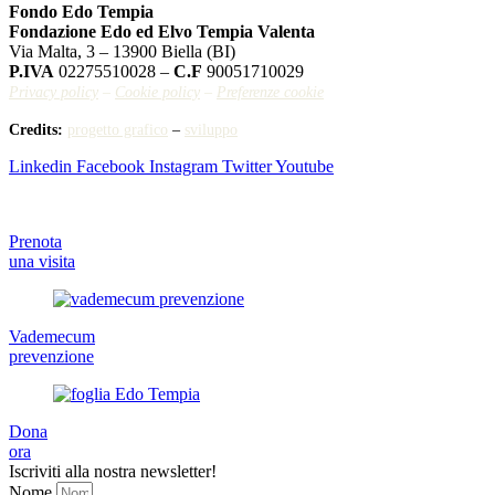
Fondo Edo Tempia
Fondazione Edo ed Elvo Tempia Valenta
Via Malta, 3 – 13900 Biella (BI)
P.IVA
02275510028 –
C.F
90051710029
Privacy policy
–
Cookie policy
–
Preferenze cookie
Credits:
progetto grafico
–
sviluppo
Linkedin
Facebook
Instagram
Twitter
Youtube
Prenota
una visita
Vademecum
prevenzione
Dona
ora
Iscriviti alla nostra newsletter!
Nome