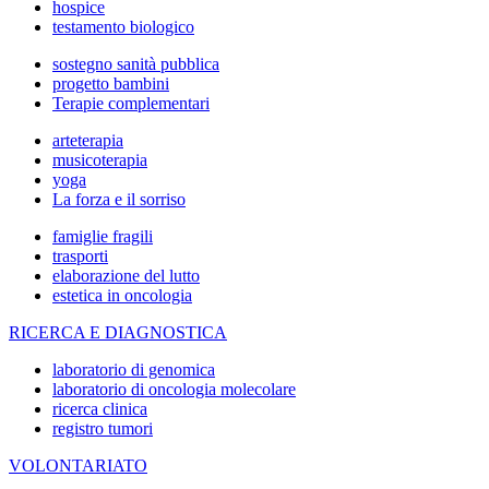
hospice
testamento biologico
sostegno sanità pubblica
progetto bambini
Terapie complementari
arteterapia
musicoterapia
yoga
La forza e il sorriso
famiglie fragili
trasporti
elaborazione del lutto
estetica in oncologia
RICERCA E DIAGNOSTICA
laboratorio di genomica
laboratorio di oncologia molecolare
ricerca clinica
registro tumori
VOLONTARIATO