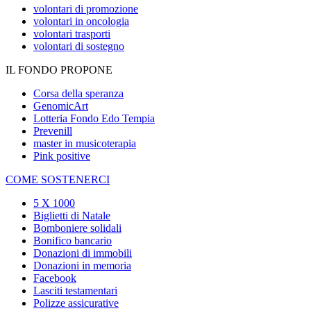
volontari di promozione
volontari in oncologia
volontari trasporti
volontari di sostegno
IL FONDO PROPONE
Corsa della speranza
GenomicArt
Lotteria Fondo Edo Tempia
Prevenill
master in musicoterapia
Pink positive
COME SOSTENERCI
5 X 1000
Biglietti di Natale
Bomboniere solidali
Bonifico bancario
Donazioni di immobili
Donazioni in memoria
Facebook
Lasciti testamentari
Polizze assicurative