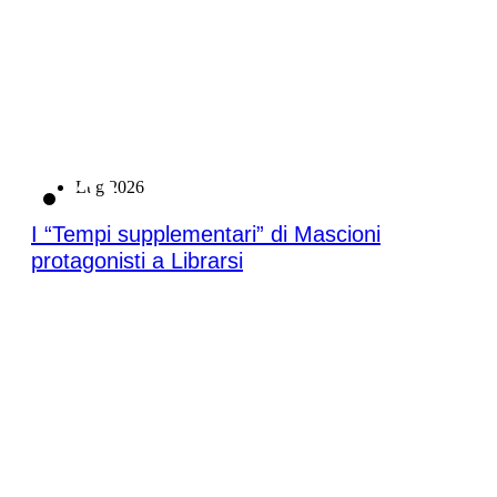
21
Lug 2026
I “Tempi supplementari” di Mascioni
protagonisti a Librarsi