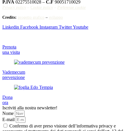
P.IVA
02275510028 –
C.F
90051710029
Privacy policy
–
Cookie policy
–
Preferenze cookie
Credits:
progetto grafico
–
sviluppo
Linkedin
Facebook
Instagram
Twitter
Youtube
Prenota
una visita
Vademecum
prevenzione
Dona
ora
Iscriviti alla nostra newsletter!
Nome
E-mail
Confermo di aver preso visione dell’informativa privacy e