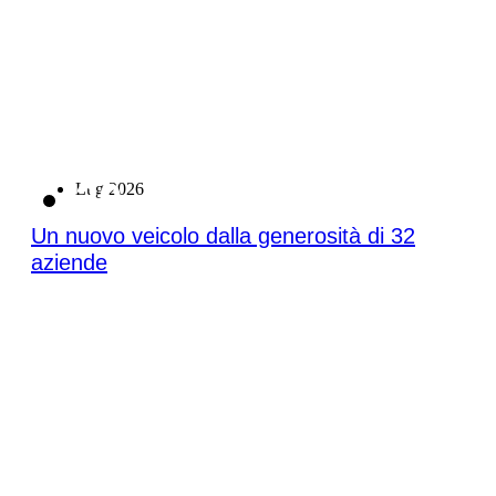
20
Lug 2026
Un nuovo veicolo dalla generosità di 32
aziende