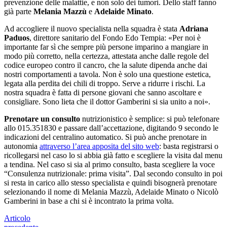
prevenzione delle malattie, e non solo dei tumori. Dello staff fanno
già parte
Melania Mazzù
e
Adelaide Minato
.
Ad accogliere il nuovo specialista nella squadra è stata
Adriana
Paduos
, direttore sanitario del Fondo Edo Tempia: «Per noi è
importante far sì che sempre più persone imparino a mangiare in
modo più corretto, nella certezza, attestata anche dalle regole del
codice europeo contro il cancro, che la salute dipenda anche dai
nostri comportamenti a tavola. Non è solo una questione estetica,
legata alla perdita dei chili di troppo. Serve a ridurre i rischi. La
nostra squadra è fatta di persone giovani che sanno ascoltare e
consigliare. Sono lieta che il dottor Gamberini si sia unito a noi».
Prenotare un consulto
nutrizionistico è semplice: si può telefonare
allo 015.351830 e passare dall’accettazione, digitando 9 secondo le
indicazioni del centralino automatico. Si può anche prenotare in
autonomia
attraverso l’area apposita del sito web
: basta registrarsi o
ricollegarsi nel caso lo si abbia già fatto e scegliere la visita dal menu
a tendina. Nel caso si sia al primo consulto, basta scegliere la voce
“Consulenza nutrizionale: prima visita”. Dal secondo consulto in poi
si resta in carico allo stesso specialista e quindi bisognerà prenotare
selezionando il nome di Melania Mazzù, Adelaide Minato o Nicolò
Gamberini in base a chi si è incontrato la prima volta.
Articolo