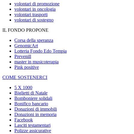
volontari di promozione
volontari in oncologia
volontari trasporti
volontari di sostegno
IL FONDO PROPONE
Corsa della speranza
GenomicArt
Lotteria Fondo Edo Tempia
Prevenill
master in musicoterapia
Pink positive
COME SOSTENERCI
5 X 1000
Biglietti di Natale
Bomboniere solidali
Bonifico bancario
Donazioni di immobili
Donazioni in memoria
Facebook
Lasciti testamentari
Polizze assicurative