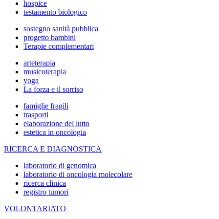
hospice
testamento biologico
sostegno sanità pubblica
progetto bambini
Terapie complementari
arteterapia
musicoterapia
yoga
La forza e il sorriso
famiglie fragili
trasporti
elaborazione del lutto
estetica in oncologia
RICERCA E DIAGNOSTICA
laboratorio di genomica
laboratorio di oncologia molecolare
ricerca clinica
registro tumori
VOLONTARIATO