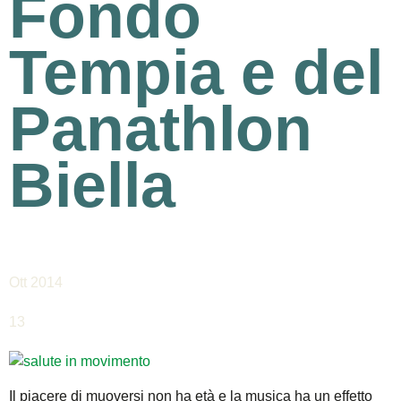
Fondo
Tempia e del
Panathlon
Biella
Ott 2014
13
Il piacere di muoversi non ha età e la musica ha un effetto