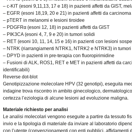
– c-KIT (esoni 9,11,13, 17 e 18) in pazienti affetti da GIST, me
– EGFR (esoni 18,19, 20 e 21) in pazienti affetti da carcinom
– pTERT in melanomi e lesioni tiroidee
– PDGFRα (esoni 12, 18) in pazienti affetti da GIST
– PIK3CA (esoni 4, 7, 9 e 20) in tumori solidi
– RET (esoni 10, 11, 14, 15 e 16) in pazienti con lesioni sospe
– NTRK (riarrangiamenti NTRK1, NTRK2 e NTRK3) in tumori 
– DPYD in pazienti in pre-terapia con fluoropirimidine
– Fusioni di ALK, ROS1, RET e MET in pazienti affetti da carc
identificabili)
Reverse dot-blot
Genotipizzazione molecolare HPV (32 genotipi), eseguita med
indagine trova riscontro in ambito ginecologico, dermatologico e
certezza l’eziologia di alcune lesioni ad evoluzione maligna.
Materiale richiesto per analisi
Le analisi molecolari vengono eseguite a partire da tessuto fis
invio e la tipologia di materiale da inviare al laboratorio dipen
con l’utente (convenzionamenti con enti pubblici, affidamenti dir