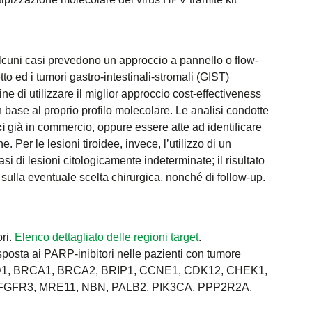
lcuni casi prevedono un approccio a pannello o flow-
tto ed i tumori gastro-intestinali-stromali (GIST)
ne di utilizzare il miglior approccio cost-effectiveness
n base al proprio profilo molecolare. Le analisi condotte
i
già in commercio, oppure essere atte ad identificare
e. Per le lesioni tiroidee, invece, l’utilizzo di un
si di lesioni citologicamente indeterminate; il risultato
e sulla eventuale scelta chirurgica, nonché di follow-up.
ri.
Elenco dettagliato delle regioni target
.
risposta ai PARP-inibitori nelle pazienti con tumore
 BARD1, BRCA1, BRCA2, BRIP1, CCNE1, CDK12, CHEK1,
FGFR3, MRE11, NBN, PALB2, PIK3CA, PPP2R2A,