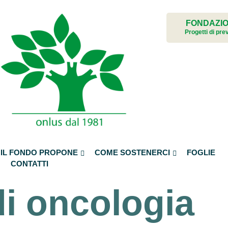
Facebook
Lasciti testamentari
ri
FONDAZIO
Polizze assicurative
Progetti di pr
Versamenti con bollettino postale
Diventa sostenitore regolare
o
IL FONDO PROPONE
COME SOSTENERCI
FOGLIE
CONTATTI
di oncologia