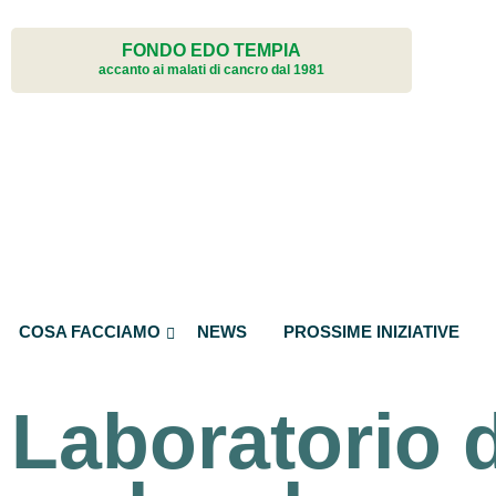
welfare aziende
progetto bambini
vaccini Hpv
Terapie complementa
FONDO EDO TEMPIA
servizi per chi si è già ammalato
arteterapia
accanto ai malati di cancro dal 1981
musicoterapia
alimentazione
yoga
educazione e scuole
La forza e il sorriso
famiglie fragili
trasporti
elaborazione del lutt
estetica in oncologia
COSA FACCIAMO
NEWS
PROSSIME INIZIATIVE
Laboratorio 