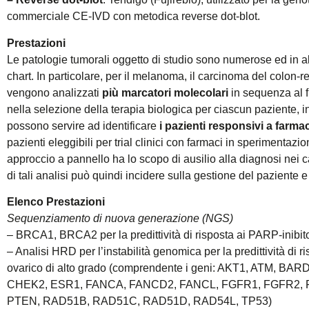
commerciale CE-IVD con metodica reverse dot-blot.
Prestazioni
Le patologie tumorali oggetto di studio sono numerose ed in a
chart. In particolare, per il melanoma, il carcinoma del colon-re
vengono analizzati
più marcatori molecolari
in sequenza al fi
nella selezione della terapia biologica per ciascun paziente, i
possono servire ad identificare
i pazienti responsivi a farmac
pazienti eleggibili per trial clinici con farmaci in sperimentazion
approccio a pannello ha lo scopo di ausilio alla diagnosi nei ca
di tali analisi può quindi incidere sulla gestione del paziente 
Elenco Prestazioni
Sequenziamento di nuova generazione (NGS)
– BRCA1, BRCA2 per la predittività di risposta ai PARP-inibito
– Analisi HRD per l’instabilità genomica per la predittività di 
ovarico di alto grado (comprendente i geni: AKT1, ATM,
CHEK2, ESR1, FANCA, FANCD2, FANCL, FGFR1, FGFR2, 
PTEN, RAD51B, RAD51C, RAD51D, RAD54L, TP53)