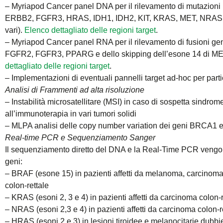
– Myriapod Cancer panel DNA per il rilevamento di mutazioni 
ERBB2, FGFR3, HRAS, IDH1, IDH2, KIT, KRAS, MET, NRAS,
vari).
Elenco dettagliato delle regioni target
.
– Myriapod Cancer panel RNA per il rilevamento di fusioni
FGFR2, FGFR3, PPARG e dello skipping dell’esone 14 di MET 
dettagliato delle regioni target
.
– Implementazioni di eventuali pannelli target ad-hoc per parti
Analisi di Frammenti ad alta risoluzione
– Instabilità microsatellitare (MSI) in caso di sospetta sindro
all’immunoterapia in vari tumori solidi
– MLPA analisi delle copy number variation dei geni BRCA1
Real-time PCR e Sequenziamento Sanger
Il sequenziamento diretto del DNA e la Real-Time PCR vengono
geni:
– BRAF (esone 15) in pazienti affetti da melanoma, carcinoma
colon-rettale
– KRAS (esoni 2, 3 e 4) in pazienti affetti da carcinoma colon
– NRAS (esoni 2,3 e 4) in pazienti affetti da carcinoma colon-
– HRAS (esoni 2 e 3) in lesioni tiroidee e melanocitarie dubbi