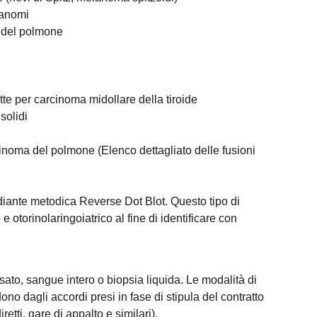
lanomi
a del polmone
tte per carcinoma midollare della tiroide
solidi
inoma del polmone (Elenco dettagliato delle fusioni
iante metodica Reverse Dot Blot. Questo tipo di
 otorinolaringoiatrico al fine di identificare con
sato, sangue intero o biopsia liquida. Le modalità di
dono dagli accordi presi in fase di stipula del contratto
etti, gare di appalto e similari).