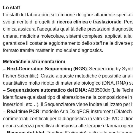
Lo staff
Lo staff del laboratorio si compone di figure altamente speciali
svolgimento di progetti di
ricerca clinica e traslazionale
. Per
clinica assicura l’adeguata qualità delle prestazioni diagnosti
umana, medicina molecolare, sistemi complessi applicati alla
garantisce il costante aggiornamento dello staff nelle diverse p
formato tramite master in molecular diagnostics.
Metodiche e strumentazioni
– Next-Generation Sequencing (NGS)
: Sequencing by Synth
Fisher Scientific). Grazie a queste metodiche è possibile ana
quantitativo molto ridotto di materiale biologico (DNA, RNA) su
– Sequenziatore automatico del DNA
: AB3500dx (Life Techn
identificare qualsiasi tipo di alterazione nella composizione i
inserzioni, etc…). Il Sequenziatore viene inoltre utilizzato per l
– Real-time PCR
: modello Aria Dx qPCR instrument (Diatech 
commerciali certificati per la diagnostica in vitro CE-IVD al fin
geni a valenza predittiva di risposta alle terapie e farmacogene
– Reverse dot-blot
: Tendigo (Fujirebio), utilizzato per la ge