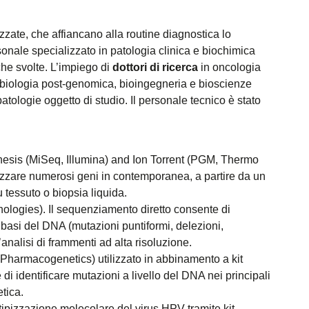
zzate, che affiancano alla routine diagnostica lo
sonale specializzato in patologia clinica e biochimica
che svolte. L’impiego di
dottori di ricerca
in oncologia
 biologia post-genomica, bioingegneria e bioscienze
atologie oggetto di studio. Il personale tecnico è stato
esis (MiSeq, Illumina) and Ion Torrent (PGM, Thermo
lizzare numerosi geni in contemporanea, a partire da un
 tessuto o biopsia liquida.
ologies). Il sequenziamento diretto consente di
n basi del DNA (mutazioni puntiformi, delezioni,
’analisi di frammenti ad alta risoluzione.
Pharmacogenetics) utilizzato in abbinamento a kit
e di identificare mutazioni a livello del DNA nei principali
tica.
notipizzazione molecolare del virus HPV tramite kit