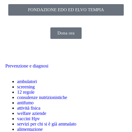
FONDAZIONE EDO ED ELVO TEMPIA
Dona ora
Prevenzione e diagnosi
ambulatori
screening
12 regole
consulenze nutrizionistiche
antifumo
attività fisica
welfare aziende
vaccini Hpv
servizi per chi si è già ammalato
alimentazione