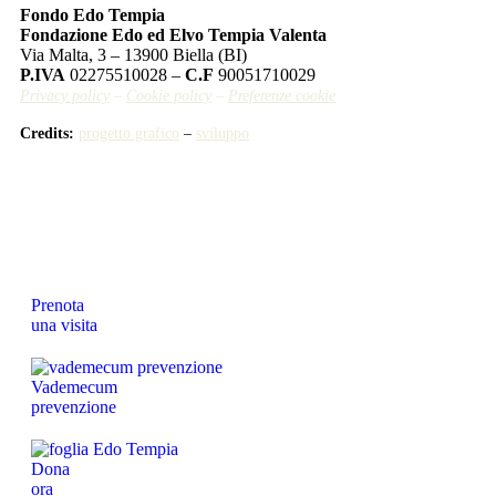
Fondo Edo Tempia
Fondazione Edo ed Elvo Tempia Valenta
Via Malta, 3 – 13900 Biella (BI)
P.IVA
02275510028 –
C.F
90051710029
Privacy policy
–
Cookie policy
–
Preferenze cookie
Credits:
progetto grafico
–
sviluppo
Prenota
una visita
Vademecum
prevenzione
Dona
ora