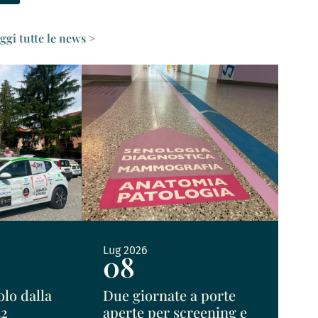
eggi tutte le news >
Lug 2026
08
lo dalla
Due giornate a porte
32
aperte per screening e