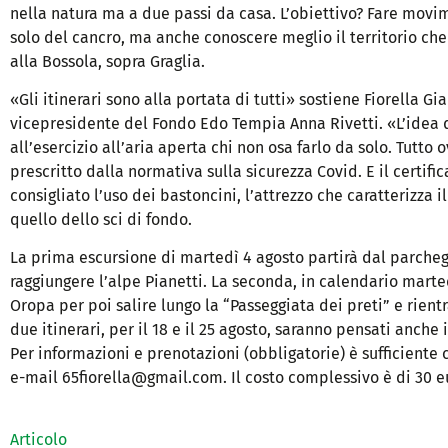
nella natura ma a due passi da casa. L’obiettivo? Fare mov
solo del cancro, ma anche conoscere meglio il territorio che
alla Bossola, sopra Graglia.
«Gli itinerari sono alla portata di tutti» sostiene Fiorella Gi
vicepresidente del Fondo Edo Tempia Anna Rivetti. «L’idea 
all’esercizio all’aria aperta chi non osa farlo da solo. Tutt
prescritto dalla normativa sulla sicurezza Covid. E il certi
consigliato l’uso dei bastoncini, l’attrezzo che caratterizza
quello dello sci di fondo.
La prima escursione di martedì 4 agosto partirà dal parchegg
raggiungere l’alpe Pianetti. La seconda, in calendario marted
Oropa per poi salire lungo la “Passeggiata dei preti” e rientr
due itinerari, per il 18 e il 25 agosto, saranno pensati anche
Per informazioni e prenotazioni (obbligatorie) è sufficiente 
e-mail 65fiorella@gmail.com. Il costo complessivo è di 30 e
Articolo