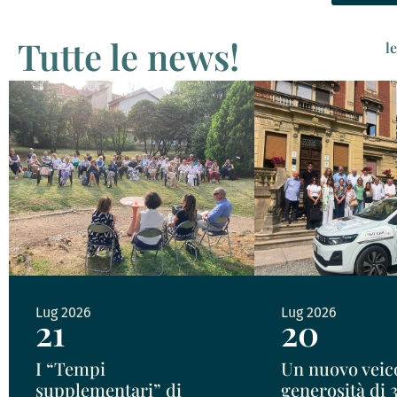
Tutte le news!
l
Lug 2026
Lug 2026
21
20
I “Tempi
Un nuovo veico
supplementari” di
generosità di 