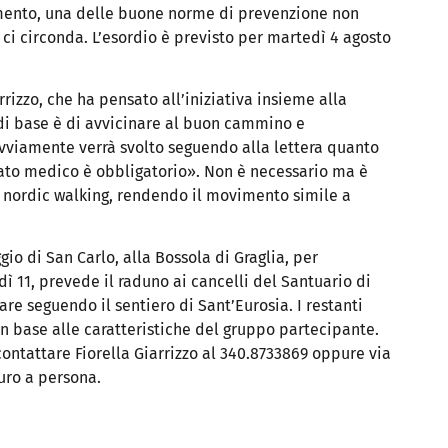
imento, una delle buone norme di prevenzione non
 ci circonda. L’esordio è previsto per martedì 4 agosto
arrizzo, che ha pensato all’iniziativa insieme alla
di base è di avvicinare al buon cammino e
o ovviamente verrà svolto seguendo alla lettera quanto
ficato medico è obbligatorio». Non è necessario ma è
 il nordic walking, rendendo il movimento simile a
io di San Carlo, alla Bossola di Graglia, per
ì 11, prevede il raduno ai cancelli del Santuario di
are seguendo il sentiero di Sant’Eurosia. I restanti
 in base alle caratteristiche del gruppo partecipante.
contattare Fiorella Giarrizzo al 340.8733869 oppure via
uro a persona.