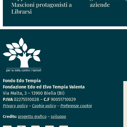
Mascioni protagonisti a
aziende
Librarsi
Fondo Edo Tempia
Fondazione Edo ed Elvo Tempia Valenta
Via Malta, 3 – 13900 Biella (BI)
P.IVA
02275510028 –
C.F
90051710029
Privacy policy
–
Cookie policy
–
Preferenze cookie
Credits:
progetto grafico
–
sviluppo