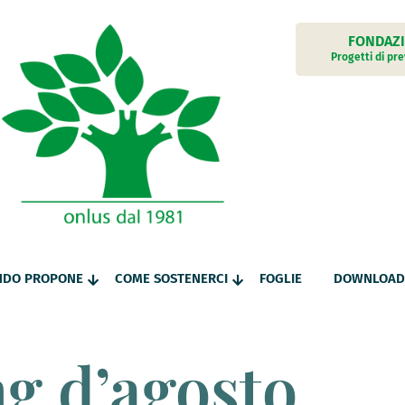
Facebook
Lasciti testamentari
ari
FONDAZI
Polizze assicurative
Progetti di pr
Versamenti con bollettino postale
Diventa sostenitore regolare
to
a
ONDO PROPONE
COME SOSTENERCI
FOGLIE
DOWNLOAD
g d’agosto,