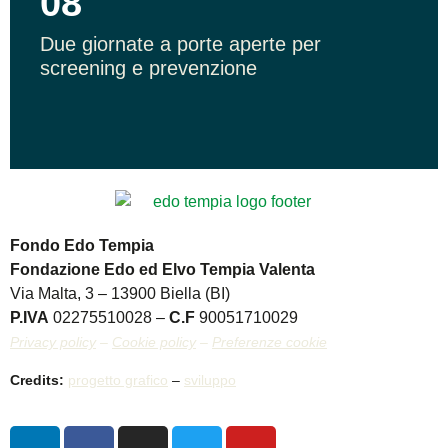
08
Due giornate a porte aperte per
screening e prevenzione
Fondo Edo Tempia
Fondazione Edo ed Elvo Tempia Valenta
Via Malta, 3 – 13900 Biella (BI)
P.IVA
02275510028 –
C.F
90051710029
Privacy policy
–
Cookie policy
–
Preferenze cookie
Credits:
progetto grafico
–
sviluppo