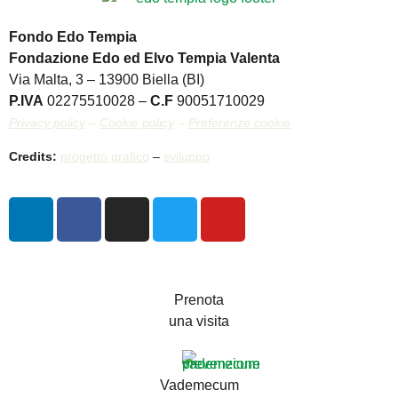
Fondo Edo Tempia
Fondazione Edo ed Elvo Tempia Valenta
Via Malta, 3 – 13900 Biella (BI)
P.IVA
02275510028 –
C.F
90051710029
Privacy policy
–
Cookie policy
–
Preferenze cookie
Credits:
progetto grafico
–
sviluppo
Prenota
una visita
Vademecum