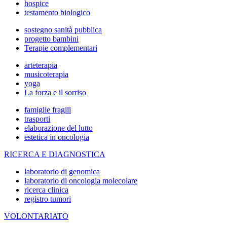
hospice
testamento biologico
sostegno sanità pubblica
progetto bambini
Terapie complementari
arteterapia
musicoterapia
yoga
La forza e il sorriso
famiglie fragili
trasporti
elaborazione del lutto
estetica in oncologia
RICERCA E DIAGNOSTICA
laboratorio di genomica
laboratorio di oncologia molecolare
ricerca clinica
registro tumori
VOLONTARIATO