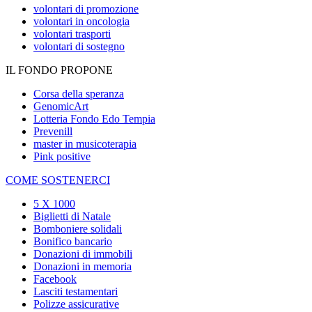
volontari di promozione
volontari in oncologia
volontari trasporti
volontari di sostegno
IL FONDO PROPONE
Corsa della speranza
GenomicArt
Lotteria Fondo Edo Tempia
Prevenill
master in musicoterapia
Pink positive
COME SOSTENERCI
5 X 1000
Biglietti di Natale
Bomboniere solidali
Bonifico bancario
Donazioni di immobili
Donazioni in memoria
Facebook
Lasciti testamentari
Polizze assicurative