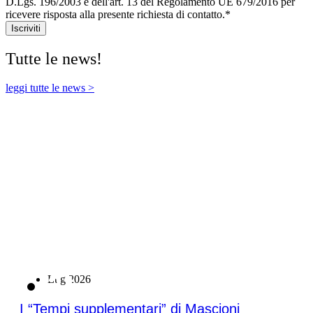
D.Lgs. 196/2003 e dell'art. 13 del Regolamento UE 679/2016 per
ricevere risposta alla presente richiesta di contatto.*
Iscriviti
Tutte le news!
leggi tutte le news >
21
Lug 2026
I “Tempi supplementari” di Mascioni