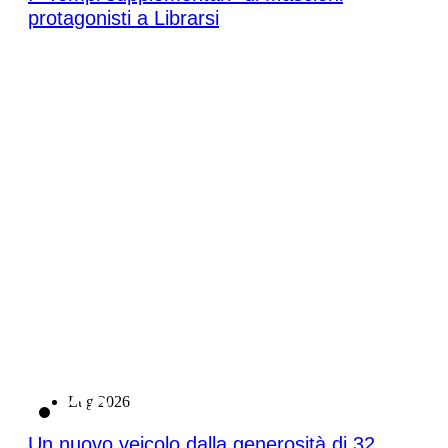
protagonisti a Librarsi
20
Lug 2026
Un nuovo veicolo dalla generosità di 32